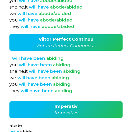
you
will
have
abode/abided
she,he,it
will
have
abode/abided
we
will
have
abode/abided
you
will
have
abode/abided
they
will
have
abode/abided
Viitor Perfect Continuu
Future Perfect Continuous
I
will
have
been
abiding
you
will
have
been
abiding
she,he,it
will
have
been
abiding
we
will
have
been
abiding
you
will
have
been
abiding
they
will
have
been
abiding
Imperativ
Imperative
abide
let's
abide