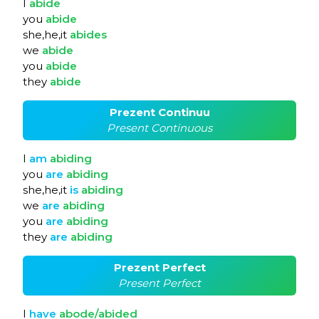
I
abide
you
abide
she,he,it
abides
we
abide
you
abide
they
abide
Prezent Continuu
Present Continuous
I
am
abiding
you
are
abiding
she,he,it
is
abiding
we
are
abiding
you
are
abiding
they
are
abiding
Prezent Perfect
Present Perfect
I
have
abode/abided