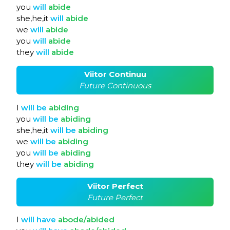
you
will
abide
she,he,it
will
abide
we
will
abide
you
will
abide
they
will
abide
Viitor Continuu
Future Continuous
I
will
be
abiding
you
will
be
abiding
she,he,it
will
be
abiding
we
will
be
abiding
you
will
be
abiding
they
will
be
abiding
Viitor Perfect
Future Perfect
I
will
have
abode/abided