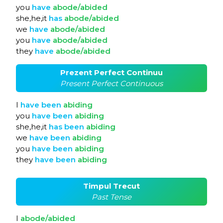
you
have
abode/abided
she,he,it
has
abode/abided
we
have
abode/abided
you
have
abode/abided
they
have
abode/abided
Prezent Perfect Continuu
Present Perfect Continuous
I
have
been
abiding
you
have
been
abiding
she,he,it
has
been
abiding
we
have
been
abiding
you
have
been
abiding
they
have
been
abiding
Timpul Trecut
Past Tense
I
abode/abided