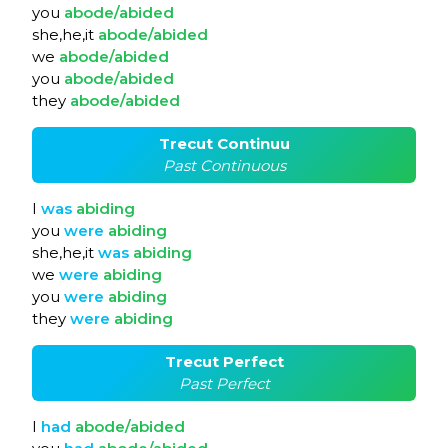
you
abode/abided
she,he,it
abode/abided
we
abode/abided
you
abode/abided
they
abode/abided
Trecut Continuu
Past Continuous
I
was
abiding
you
were
abiding
she,he,it
was
abiding
we
were
abiding
you
were
abiding
they
were
abiding
Trecut Perfect
Past Perfect
I
had
abode/abided