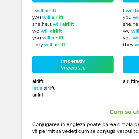
I
will
airlift
I
will
b
you
will
airlift
you
wi
she,he,it
will
airlift
she,he,
we
will
airlift
we
wil
you
will
airlift
you
wi
they
will
airlift
they
w
Imperativ
Imperative
airlift
airlifti
let's
airlift
airlift
Cum se uti
Conjugarea în engleză poate părea simplă pe hâ
vă permit să vedeți cum se conjugă verbul to ai