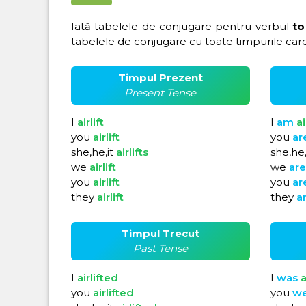
Iată tabelele de conjugare pentru verbul
to 
tabelele de conjugare cu toate timpurile care
Timpul Prezent
Present Tense
I
airlift
I
am
ai
you
airlift
you
ar
she,he,it
airlifts
she,he,
we
airlift
we
ar
you
airlift
you
ar
they
airlift
they
a
Timpul Trecut
Past Tense
I
airlifted
I
was
a
you
airlifted
you
w