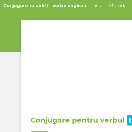
Conjugare to airlift - verbe engleză
Lista
Metodă
Conjugare pentru verbul
t