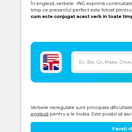
În engleză, verbele -ING exprimă continuitatea 
timp ce prezentul perfect este folosit pentru 
cum este conjugat acest verb în toate timp
Verbele neregulate sunt principala dificultate
engleză
pentru a le învăța. Este posibil să asc
Faceți c