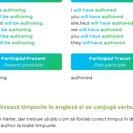
e
authoring
I
will
have
authored
ll
be
authoring
you
will
have
authored
it
will
be
authoring
she,he,it
will
have
authore
l
be
authoring
we
will
have
authored
ll
be
authoring
you
will
have
authored
ill
be
authoring
they
will
have
authored
Participiul Prezent
Participiul Trecut
Present participle
Past participle
ing
authored
lizează timpurile în engleză și se conjugă verbu
rtie, dar trebuie să știți cum să folosiți corect timpul în d
author la toate timpurile.