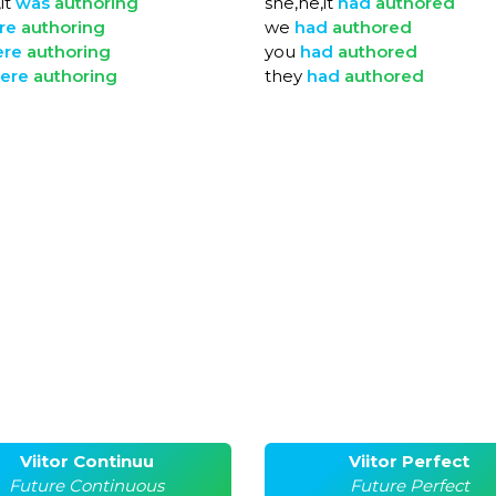
it
was
authoring
she,he,it
had
authored
re
authoring
we
had
authored
ere
authoring
you
had
authored
ere
authoring
they
had
authored
Viitor Continuu
Viitor Perfect
Future Continuous
Future Perfect