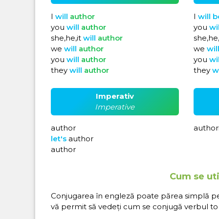
I
will
author
I
will
b
you
will
author
you
wi
she,he,it
will
author
she,he,
we
will
author
we
wil
you
will
author
you
wi
they
will
author
they
w
Imperativ
Imperative
author
author
let's
author
author
Cum se uti
Conjugarea în engleză poate părea simplă pe hâ
vă permit să vedeți cum se conjugă verbul to 