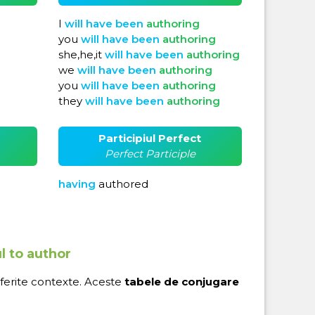
I
will
have
been
authoring
you
will
have
been
authoring
d
she,he,it
will
have
been
authoring
we
will
have
been
authoring
you
will
have
been
authoring
they
will
have
been
authoring
Participiul Perfect
Perfect Participle
having
authored
l to author
iferite contexte. Aceste
tabele de conjugare