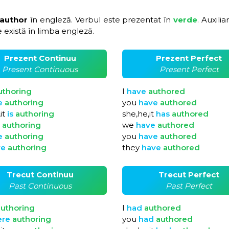
 author
în engleză. Verbul este prezentat în
verde
. Auxilia
 există în limba engleză.
Prezent Continuu
Prezent Perfect
Present Continuous
Present Perfect
uthoring
I
have
authored
e
authoring
you
have
authored
it
is
authoring
she,he,it
has
authored
e
authoring
we
have
authored
e
authoring
you
have
authored
re
authoring
they
have
authored
Trecut Continuu
Trecut Perfect
Past Continuous
Past Perfect
uthoring
I
had
authored
ere
authoring
you
had
authored