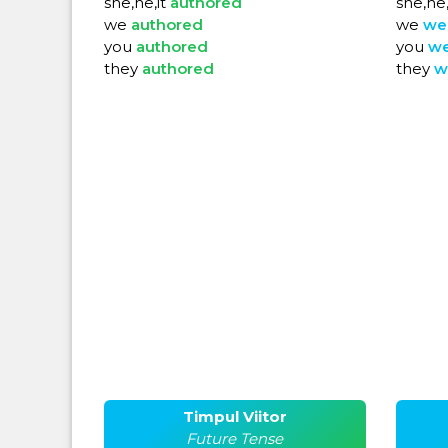
she,he,it
authored
she,he,
we
authored
we
we
you
authored
you
w
they
authored
they
w
Timpul Viitor
Future Tense