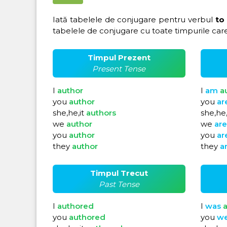
Iată tabelele de conjugare pentru verbul
to
tabelele de conjugare cu toate timpurile care
Timpul Prezent
Present Tense
I
author
I
am
a
you
author
you
ar
she,he,it
authors
she,he,
we
author
we
ar
you
author
you
ar
they
author
they
a
Timpul Trecut
Past Tense
I
authored
I
was
a
you
authored
you
w