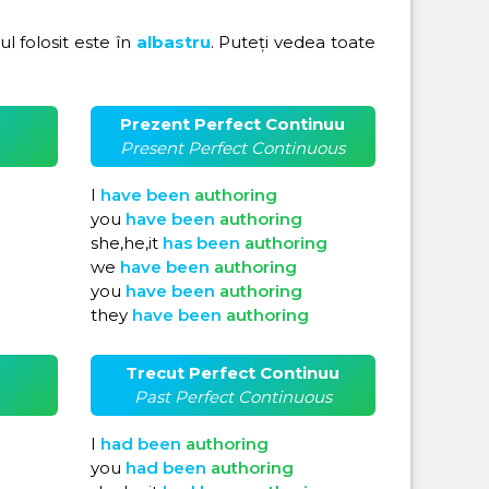
rul folosit este în
albastru
. Puteți vedea toate
Prezent Perfect Continuu
Present Perfect Continuous
I
have
been
authoring
you
have
been
authoring
she,he,it
has
been
authoring
we
have
been
authoring
you
have
been
authoring
they
have
been
authoring
Trecut Perfect Continuu
Past Perfect Continuous
I
had
been
authoring
you
had
been
authoring