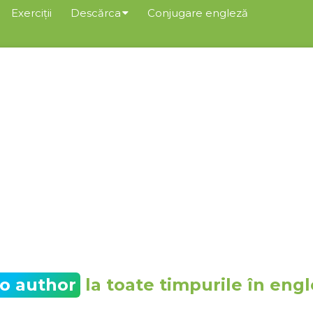
Exerciții
Descărca
Conjugare engleză
to author
la toate timpurile în eng