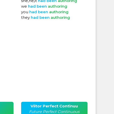
she,he,it
had
been
authoring
we
had
been
authoring
you
had
been
authoring
they
had
been
authoring
Viitor Perfect Continuu
Future Perfect Continuous