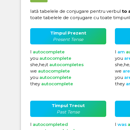
Iată tabelele de conjugare pentru verbul
to 
toate tabelele de conjugare cu toate timpuril
Timpul Prezent
Present Tense
I
autocomplete
I
am
a
you
autocomplete
you
ar
she,he,it
autocompletes
she,he,
we
autocomplete
we
ar
you
autocomplete
you
ar
they
autocomplete
they
a
Timpul Trecut
Past Tense
I
autocompleted
I
was