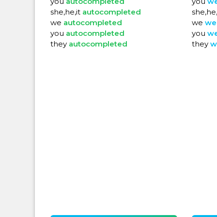
you
autocompleted
you
w
she,he,it
autocompleted
she,he,
we
autocompleted
we
we
you
autocompleted
you
w
they
autocompleted
they
w