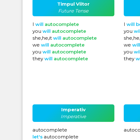
Timpul Viitor
Future Tense
I
will
autocomplete
I
will
b
you
will
autocomplete
you
wi
she,he,it
will
autocomplete
she,he,
we
will
autocomplete
we
wil
you
will
autocomplete
you
wi
they
will
autocomplete
they
w
Imperativ
Imperative
autocomplete
autoc
let's
autocomplete