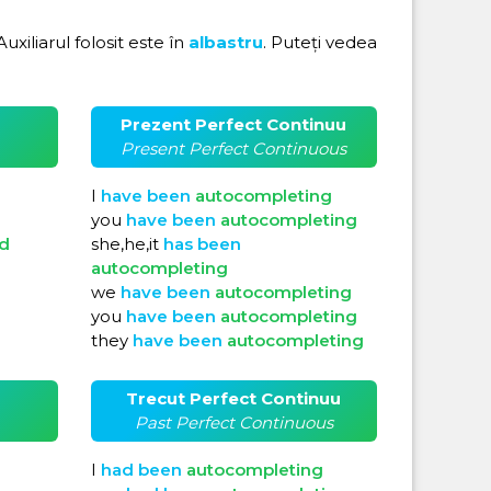
 Auxiliarul folosit este în
albastru
. Puteți vedea
Prezent Perfect Continuu
Present Perfect Continuous
I
have
been
autocompleting
you
have
been
autocompleting
d
she,he,it
has
been
autocompleting
we
have
been
autocompleting
you
have
been
autocompleting
they
have
been
autocompleting
Trecut Perfect Continuu
Past Perfect Continuous
I
had
been
autocompleting