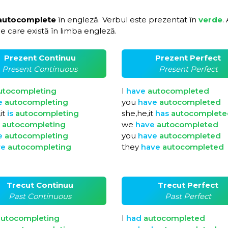
autocomplete
în engleză. Verbul este prezentat în
verde
.
e care există în limba engleză.
Prezent Continuu
Prezent Perfect
Present Continuous
Present Perfect
utocompleting
I
have
autocompleted
e
autocompleting
you
have
autocompleted
it
is
autocompleting
she,he,it
has
autocomplete
e
autocompleting
we
have
autocompleted
e
autocompleting
you
have
autocompleted
re
autocompleting
they
have
autocompleted
Trecut Continuu
Trecut Perfect
Past Continuous
Past Perfect
autocompleting
I
had
autocompleted