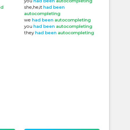
you
had
been
autocompleting
ed
she,he,it
had
been
autocompleting
we
had
been
autocompleting
you
had
been
autocompleting
they
had
been
autocompleting