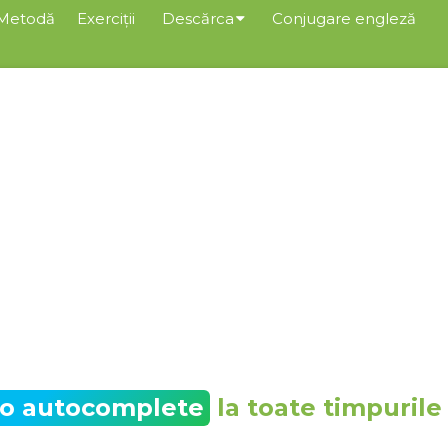
Metodă
Exerciții
Descărca
Conjugare engleză
to autocomplete
la toate timpurile