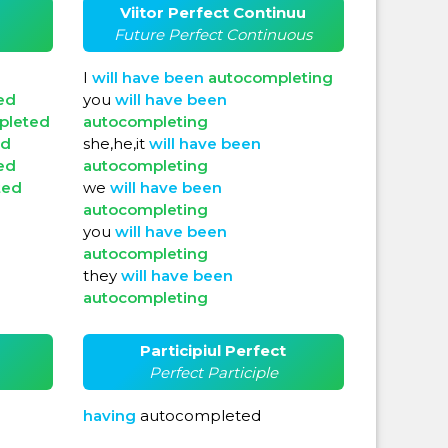
Viitor Perfect Continuu
Future Perfect Continuous
I
will
have
been
autocompleting
ed
you
will
have
been
pleted
autocompleting
ed
she,he,it
will
have
been
ed
autocompleting
ted
we
will
have
been
autocompleting
you
will
have
been
autocompleting
they
will
have
been
autocompleting
Participiul Perfect
Perfect Participle
having
autocompleted