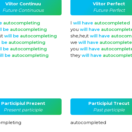
Viitor Continuu
Viitor Perfect
Future Continuous
Future Perfect
e
autocompleting
I
will
have
autocompleted
ll
be
autocompleting
you
will
have
autocomplet
it
will
be
autocompleting
she,he,it
will
have
autocom
l
be
autocompleting
we
will
have
autocomplet
ll
be
autocompleting
you
will
have
autocomplet
ill
be
autocompleting
they
will
have
autocomple
Participiul Prezent
Participiul Trecut
Present participle
Past participle
ompleting
autocompleted