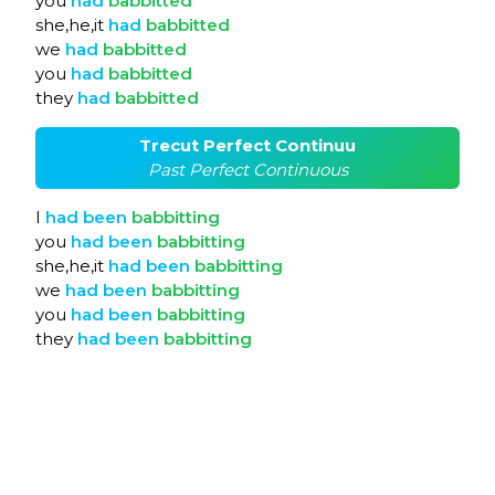
you
had
babbitted
she,he,it
had
babbitted
we
had
babbitted
you
had
babbitted
they
had
babbitted
Trecut Perfect Continuu
Past Perfect Continuous
I
had
been
babbitting
you
had
been
babbitting
she,he,it
had
been
babbitting
we
had
been
babbitting
you
had
been
babbitting
they
had
been
babbitting