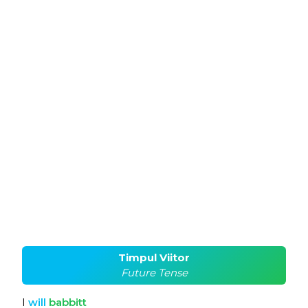
Timpul Viitor
Future Tense
I
will
babbitt