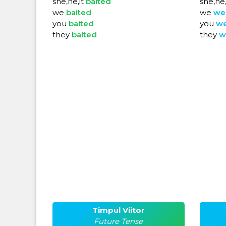
she,he,it
baited
she,he,
we
baited
we
we
you
baited
you
w
they
baited
they
w
Timpul Viitor
Future Tense