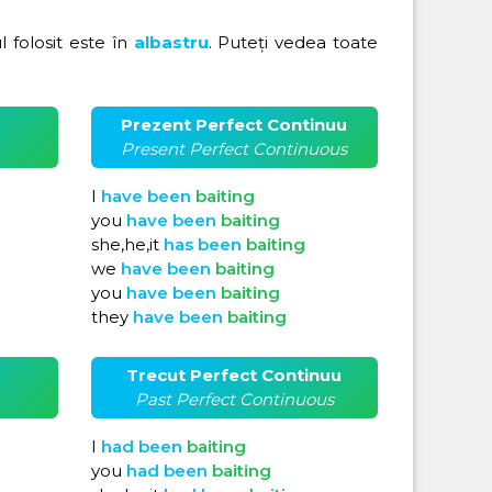
ul folosit este în
albastru
. Puteți vedea toate
Prezent Perfect Continuu
Present Perfect Continuous
I
have
been
baiting
you
have
been
baiting
she,he,it
has
been
baiting
we
have
been
baiting
you
have
been
baiting
they
have
been
baiting
Trecut Perfect Continuu
Past Perfect Continuous
I
had
been
baiting
you
had
been
baiting