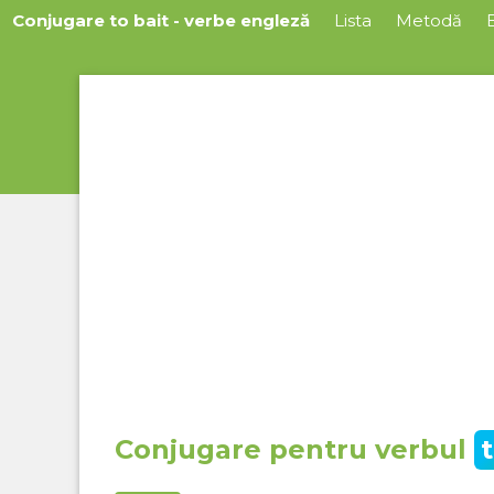
Conjugare to bait - verbe engleză
Lista
Metodă
E
Conjugare pentru verbul
t