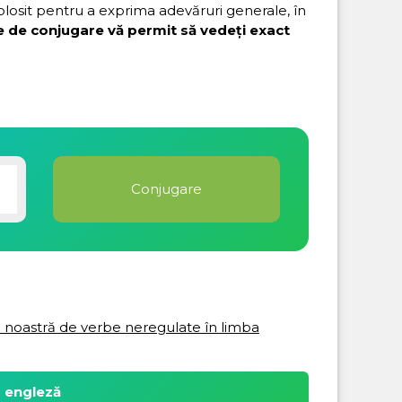
folosit pentru a exprima adevăruri generale, în
e de conjugare vă permit să vedeți exact
ta noastră de verbe neregulate în limba
a engleză