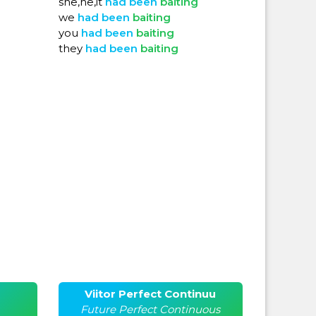
she,he,it
had
been
baiting
we
had
been
baiting
you
had
been
baiting
they
had
been
baiting
Viitor Perfect Continuu
Future Perfect Continuous