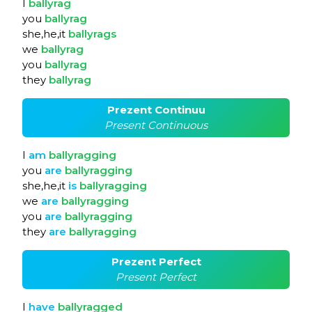
I
ballyrag
you
ballyrag
she,he,it
ballyrags
we
ballyrag
you
ballyrag
they
ballyrag
Prezent Continuu
Present Continuous
I
am
ballyragging
you
are
ballyragging
she,he,it
is
ballyragging
we
are
ballyragging
you
are
ballyragging
they
are
ballyragging
Prezent Perfect
Present Perfect
I
have
ballyragged