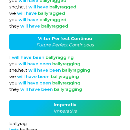
you
will
have
ballyragged
she,he,it
will
have
ballyragged
we
will
have
ballyragged
you
will
have
ballyragged
they
will
have
ballyragged
Viitor Perfect Continuu
Future Perfect Continuous
I
will
have
been
ballyragging
you
will
have
been
ballyragging
she,he,it
will
have
been
ballyragging
we
will
have
been
ballyragging
you
will
have
been
ballyragging
they
will
have
been
ballyragging
Imperativ
Imperative
ballyrag
let's
ballyrag