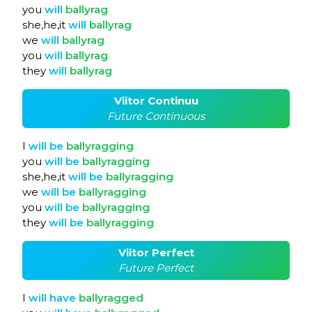
you
will
ballyrag
she,he,it
will
ballyrag
we
will
ballyrag
you
will
ballyrag
they
will
ballyrag
Viitor Continuu
Future Continuous
I
will
be
ballyragging
you
will
be
ballyragging
she,he,it
will
be
ballyragging
we
will
be
ballyragging
you
will
be
ballyragging
they
will
be
ballyragging
Viitor Perfect
Future Perfect
I
will
have
ballyragged