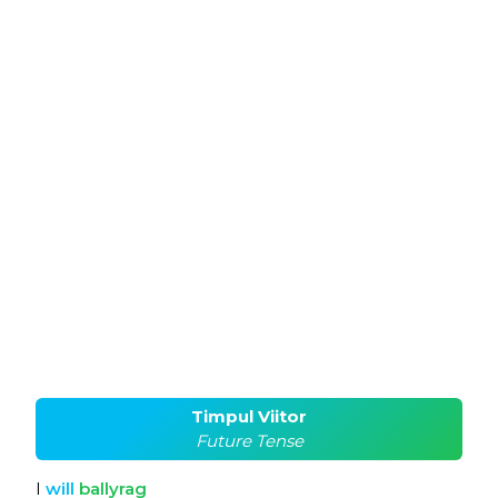
Timpul Viitor
Future Tense
I
will
ballyrag