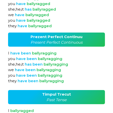
you
have
ballyragged
she,he,it
has
ballyragged
we
have
ballyragged
you
have
ballyragged
they
have
ballyragged
Prezent Perfect Continuu
Present Perfect Continuous
I
have
been
ballyragging
you
have
been
ballyragging
she,he,it
has
been
ballyragging
we
have
been
ballyragging
you
have
been
ballyragging
they
have
been
ballyragging
Timpul Trecut
Past Tense
I
ballyragged