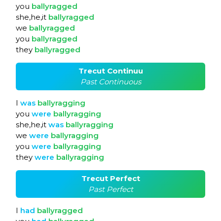
you
ballyragged
she,he,it
ballyragged
we
ballyragged
you
ballyragged
they
ballyragged
Trecut Continuu
Past Continuous
I
was
ballyragging
you
were
ballyragging
she,he,it
was
ballyragging
we
were
ballyragging
you
were
ballyragging
they
were
ballyragging
Trecut Perfect
Past Perfect
I
had
ballyragged