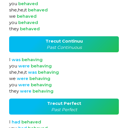
you
behaved
she,he,it
behaved
we
behaved
you
behaved
they
behaved
Trecut Continuu
Past Continuous
I
was
behaving
you
were
behaving
she,he,it
was
behaving
we
were
behaving
you
were
behaving
they
were
behaving
Trecut Perfect
Past Perfect
I
had
behaved