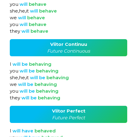
you
will
behave
she,he,it
will
behave
we
will
behave
you
will
behave
they
will
behave
Viitor Continuu
Future Continuous
I
will
be
behaving
you
will
be
behaving
she,he,it
will
be
behaving
we
will
be
behaving
you
will
be
behaving
they
will
be
behaving
Viitor Perfect
Future Perfect
I
will
have
behaved