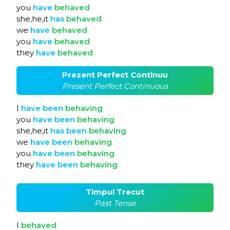
you
have
behaved
she,he,it
has
behaved
we
have
behaved
you
have
behaved
they
have
behaved
Prezent Perfect Continuu
Present Perfect Continuous
I
have
been
behaving
you
have
been
behaving
she,he,it
has
been
behaving
we
have
been
behaving
you
have
been
behaving
they
have
been
behaving
Timpul Trecut
Past Tense
I
behaved