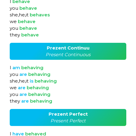
I
behave
you
behave
she,he,it
behaves
we
behave
you
behave
they
behave
Prezent Continuu
Present Continuous
I
am
behaving
you
are
behaving
she,he,it
is
behaving
we
are
behaving
you
are
behaving
they
are
behaving
Prezent Perfect
Present Perfect
I
have
behaved