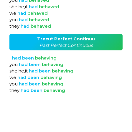
you
had
behaved
she,he,it
had
behaved
we
had
behaved
you
had
behaved
they
had
behaved
Trecut Perfect Continuu
Past Perfect Continuous
I
had
been
behaving
you
had
been
behaving
she,he,it
had
been
behaving
we
had
been
behaving
you
had
been
behaving
they
had
been
behaving