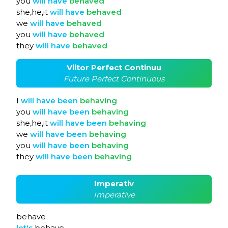
you
will
have
behaved
she,he,it
will
have
behaved
we
will
have
behaved
you
will
have
behaved
they
will
have
behaved
Viitor Perfect Continuu
Future Perfect Continuous
I
will
have
been
behaving
you
will
have
been
behaving
she,he,it
will
have
been
behaving
we
will
have
been
behaving
you
will
have
been
behaving
they
will
have
been
behaving
Imperativ
Imperative
behave
let's
behave