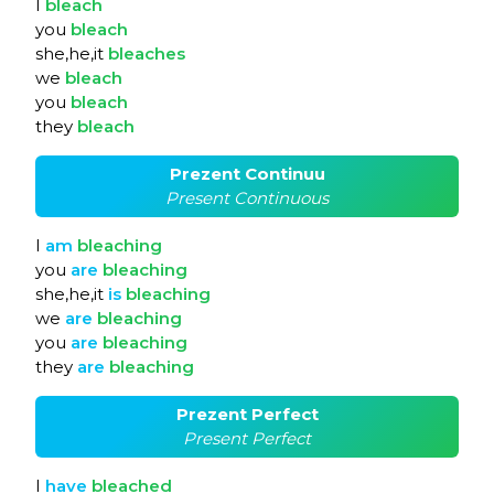
I
bleach
you
bleach
she,he,it
bleaches
we
bleach
you
bleach
they
bleach
Prezent Continuu
Present Continuous
I
am
bleaching
you
are
bleaching
she,he,it
is
bleaching
we
are
bleaching
you
are
bleaching
they
are
bleaching
Prezent Perfect
Present Perfect
I
have
bleached