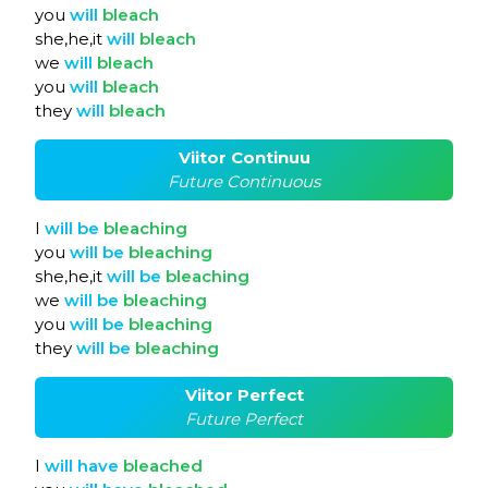
you
will
bleach
she,he,it
will
bleach
we
will
bleach
you
will
bleach
they
will
bleach
Viitor Continuu
Future Continuous
I
will
be
bleaching
you
will
be
bleaching
she,he,it
will
be
bleaching
we
will
be
bleaching
you
will
be
bleaching
they
will
be
bleaching
Viitor Perfect
Future Perfect
I
will
have
bleached