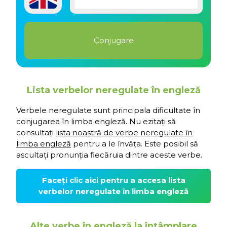
Lista verbelor neregulate în engleză
Verbele neregulate sunt principala dificultate în
conjugarea în limba engleză. Nu ezitați să
consultați
lista noastră de verbe neregulate în
limba engleză
pentru a le învăța. Este posibil să
ascultați pronunția fiecăruia dintre aceste verbe.
Faceți clic aici pentru a accesa lista
verbelor neregulate în limba engleză
Alte verbe în engleză la întâmplare