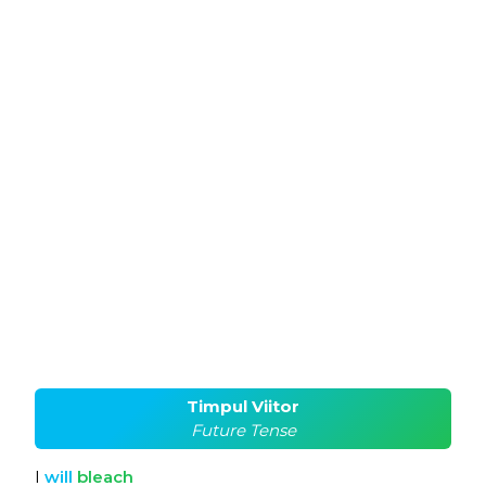
Timpul Viitor
Future Tense
I
will
bleach