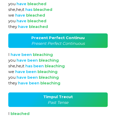
you
have
bleached
she,he,it
has
bleached
we
have
bleached
you
have
bleached
they
have
bleached
Prezent Perfect Continuu
Present Perfect Continuous
I
have
been
bleaching
you
have
been
bleaching
she,he,it
has
been
bleaching
we
have
been
bleaching
you
have
been
bleaching
they
have
been
bleaching
Timpul Trecut
Past Tense
I
bleached