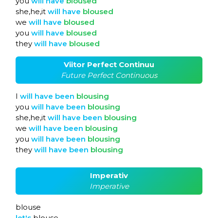
you
will
have
bloused
she,he,it
will
have
bloused
we
will
have
bloused
you
will
have
bloused
they
will
have
bloused
Viitor Perfect Continuu
Future Perfect Continuous
I
will
have
been
blousing
you
will
have
been
blousing
she,he,it
will
have
been
blousing
we
will
have
been
blousing
you
will
have
been
blousing
they
will
have
been
blousing
Imperativ
Imperative
blouse
let's
blouse