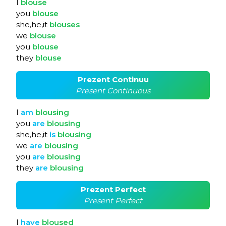
I
blouse
you
blouse
she,he,it
blouses
we
blouse
you
blouse
they
blouse
Prezent Continuu
Present Continuous
I
am
blousing
you
are
blousing
she,he,it
is
blousing
we
are
blousing
you
are
blousing
they
are
blousing
Prezent Perfect
Present Perfect
I
have
bloused