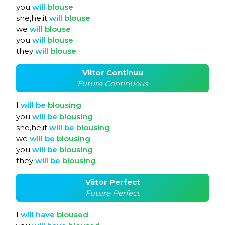
you
will
blouse
she,he,it
will
blouse
we
will
blouse
you
will
blouse
they
will
blouse
Viitor Continuu
Future Continuous
I
will
be
blousing
you
will
be
blousing
she,he,it
will
be
blousing
we
will
be
blousing
you
will
be
blousing
they
will
be
blousing
Viitor Perfect
Future Perfect
I
will
have
bloused