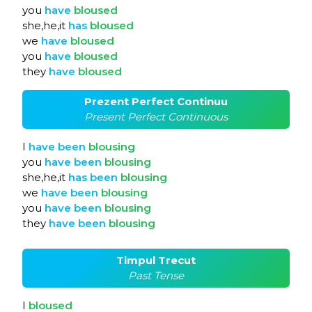
you
have
bloused
she,he,it
has
bloused
we
have
bloused
you
have
bloused
they
have
bloused
Prezent Perfect Continuu
Present Perfect Continuous
I
have
been
blousing
you
have
been
blousing
she,he,it
has
been
blousing
we
have
been
blousing
you
have
been
blousing
they
have
been
blousing
Timpul Trecut
Past Tense
I
bloused