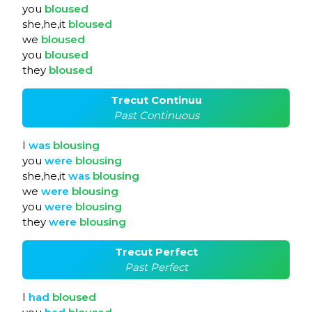
you
bloused
she,he,it
bloused
we
bloused
you
bloused
they
bloused
Trecut Continuu
Past Continuous
I
was
blousing
you
were
blousing
she,he,it
was
blousing
we
were
blousing
you
were
blousing
they
were
blousing
Trecut Perfect
Past Perfect
I
had
bloused