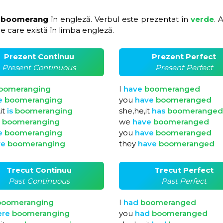
 boomerang
în engleză. Verbul este prezentat în
verde
. 
e care există în limba engleză.
Prezent Continuu
Prezent Perfect
Present Continuous
Present Perfect
oomeranging
I
have
boomeranged
e
boomeranging
you
have
boomeranged
it
is
boomeranging
she,he,it
has
boomeranged
e
boomeranging
we
have
boomeranged
e
boomeranging
you
have
boomeranged
re
boomeranging
they
have
boomeranged
Trecut Continuu
Trecut Perfect
Past Continuous
Past Perfect
boomeranging
I
had
boomeranged
ere
boomeranging
you
had
boomeranged