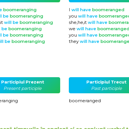
e
boomeranging
I
will
have
boomeranged
ll
be
boomeranging
you
will
have
boomerange
it
will
be
boomeranging
she,he,it
will
have
boomer
l
be
boomeranging
we
will
have
boomerange
ll
be
boomeranging
you
will
have
boomerange
ill
be
boomeranging
they
will
have
boomerang
Participiul Prezent
Participiul Trecut
Present participle
Past participle
ranging
boomeranged