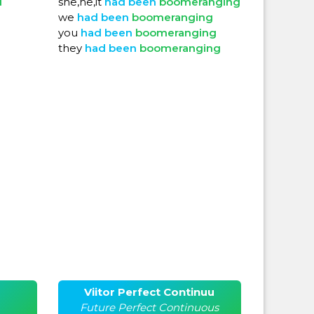
d
she,he,it
had
been
boomeranging
we
had
been
boomeranging
you
had
been
boomeranging
they
had
been
boomeranging
Viitor Perfect Continuu
Future Perfect Continuous