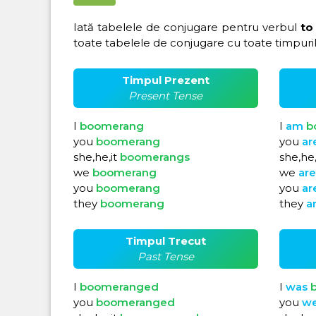
Iată tabelele de conjugare pentru verbul
to
toate tabelele de conjugare cu toate timpuril
Timpul Prezent
Present Tense
I
boomerang
I
am
b
you
boomerang
you
ar
she,he,it
boomerangs
she,he,
we
boomerang
we
ar
you
boomerang
you
ar
they
boomerang
they
a
Timpul Trecut
Past Tense
I
boomeranged
I
was
you
boomeranged
you
w