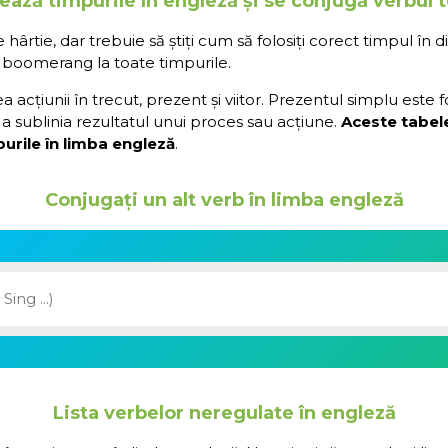
zează timpurile în engleză și se conjugă verbul
rtie, dar trebuie să știți cum să folosiți corect timpul în d
 boomerang la toate timpurile.
acțiunii în trecut, prezent și viitor. Prezentul simplu este 
a sublinia rezultatul unui proces sau acțiune.
Aceste tabel
urile în limba engleză
.
Conjugați un alt verb în limba engleză
Lista verbelor neregulate în engleză