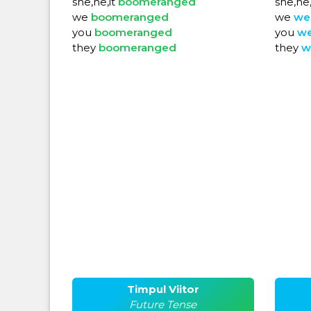
she,he,it
boomeranged
she,he,
we
boomeranged
we
we
you
boomeranged
you
w
they
boomeranged
they
w
Timpul Viitor
Future Tense