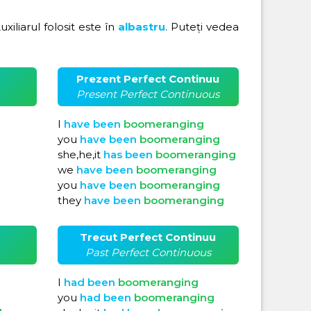
Auxiliarul folosit este în
albastru
. Puteți vedea
Prezent Perfect Continuu
Present Perfect Continuous
I
have
been
boomeranging
you
have
been
boomeranging
she,he,it
has
been
boomeranging
we
have
been
boomeranging
you
have
been
boomeranging
they
have
been
boomeranging
Trecut Perfect Continuu
Past Perfect Continuous
I
had
been
boomeranging
you
had
been
boomeranging