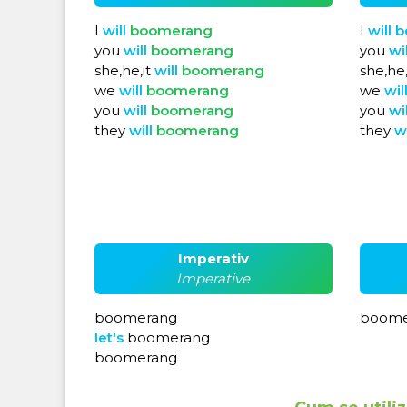
I
will
boomerang
I
will
b
you
will
boomerang
you
wi
she,he,it
will
boomerang
she,he,
we
will
boomerang
we
wil
you
will
boomerang
you
wi
they
will
boomerang
they
w
Imperativ
Imperative
boomerang
boome
let's
boomerang
boomerang