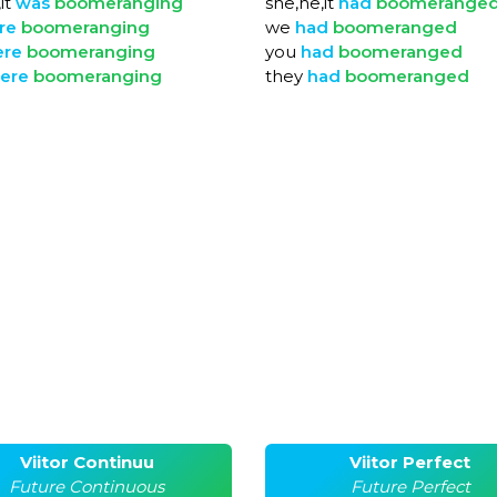
it
was
boomeranging
she,he,it
had
boomerange
re
boomeranging
we
had
boomeranged
ere
boomeranging
you
had
boomeranged
ere
boomeranging
they
had
boomeranged
Viitor Continuu
Viitor Perfect
Future Continuous
Future Perfect