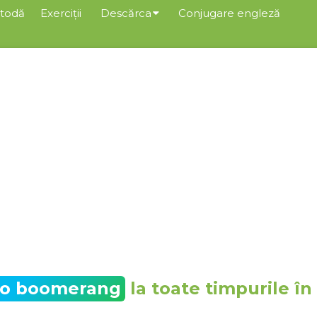
todă
Exerciții
Descărca
Conjugare engleză
to boomerang
la toate timpurile în