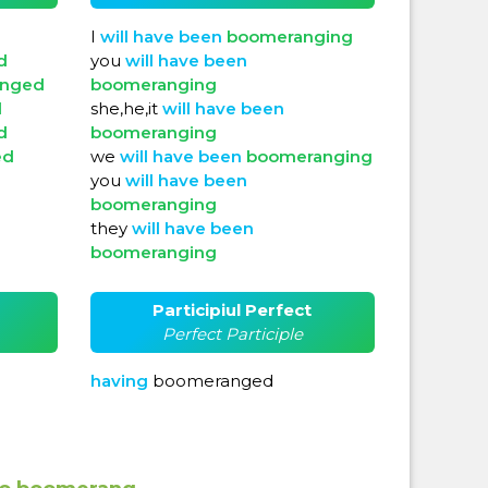
I
will
have
been
boomeranging
d
you
will
have
been
anged
boomeranging
d
she,he,it
will
have
been
d
boomeranging
ed
we
will
have
been
boomeranging
you
will
have
been
boomeranging
they
will
have
been
boomeranging
Participiul Perfect
Perfect Participle
having
boomeranged