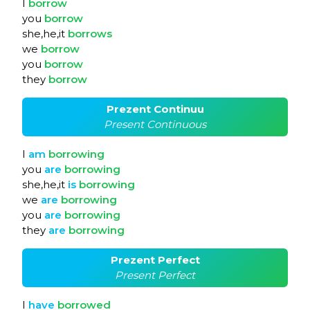
I
borrow
you
borrow
she,he,it
borrows
we
borrow
you
borrow
they
borrow
Prezent Continuu
Present Continuous
I
am
borrowing
you
are
borrowing
she,he,it
is
borrowing
we
are
borrowing
you
are
borrowing
they
are
borrowing
Prezent Perfect
Present Perfect
I
have
borrowed