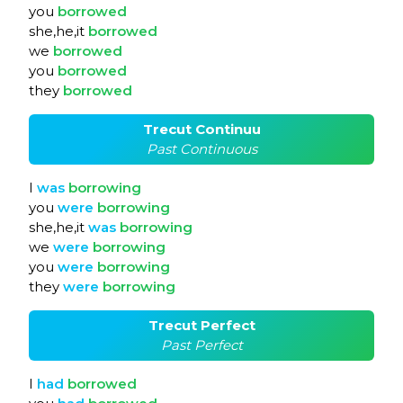
you
borrowed
she,he,it
borrowed
we
borrowed
you
borrowed
they
borrowed
Trecut Continuu
Past Continuous
I
was
borrowing
you
were
borrowing
she,he,it
was
borrowing
we
were
borrowing
you
were
borrowing
they
were
borrowing
Trecut Perfect
Past Perfect
I
had
borrowed