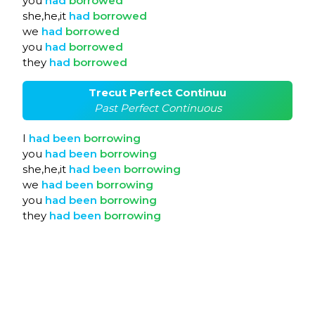
you
had
borrowed
she,he,it
had
borrowed
we
had
borrowed
you
had
borrowed
they
had
borrowed
Trecut Perfect Continuu
Past Perfect Continuous
I
had
been
borrowing
you
had
been
borrowing
she,he,it
had
been
borrowing
we
had
been
borrowing
you
had
been
borrowing
they
had
been
borrowing