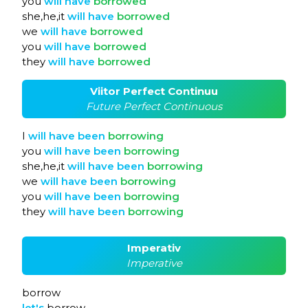
you
will
have
borrowed
she,he,it
will
have
borrowed
we
will
have
borrowed
you
will
have
borrowed
they
will
have
borrowed
Viitor Perfect Continuu
Future Perfect Continuous
I
will
have
been
borrowing
you
will
have
been
borrowing
she,he,it
will
have
been
borrowing
we
will
have
been
borrowing
you
will
have
been
borrowing
they
will
have
been
borrowing
Imperativ
Imperative
borrow
let's
borrow