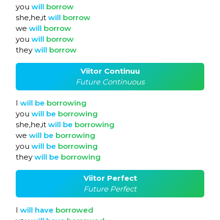
you
will
borrow
she,he,it
will
borrow
we
will
borrow
you
will
borrow
they
will
borrow
Viitor Continuu
Future Continuous
I
will
be
borrowing
you
will
be
borrowing
she,he,it
will
be
borrowing
we
will
be
borrowing
you
will
be
borrowing
they
will
be
borrowing
Viitor Perfect
Future Perfect
I
will
have
borrowed