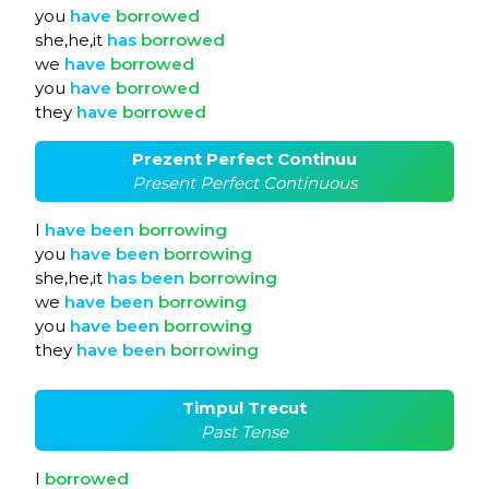
you
have
borrowed
she,he,it
has
borrowed
we
have
borrowed
you
have
borrowed
they
have
borrowed
Prezent Perfect Continuu
Present Perfect Continuous
I
have
been
borrowing
you
have
been
borrowing
she,he,it
has
been
borrowing
we
have
been
borrowing
you
have
been
borrowing
they
have
been
borrowing
Timpul Trecut
Past Tense
I
borrowed