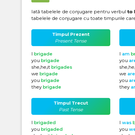
Iată tabelele de conjugare pentru verbul
to
tabelele de conjugare cu toate timpurile care
Timpul Prezent
Present Tense
I
brigade
I
am
b
you
brigade
you
ar
she,he,it
brigades
she,he,
we
brigade
we
ar
you
brigade
you
ar
they
brigade
they
a
Timpul Trecut
Past Tense
I
brigaded
I
was
b
you
brigaded
you
w