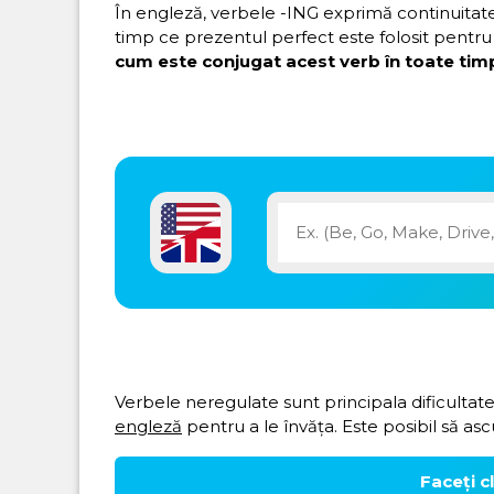
În engleză, verbele -ING exprimă continuitatea 
timp ce prezentul perfect este folosit pentru 
cum este conjugat acest verb în toate timp
Verbele neregulate sunt principala dificultate
engleză
pentru a le învăța. Este posibil să asc
Faceți c