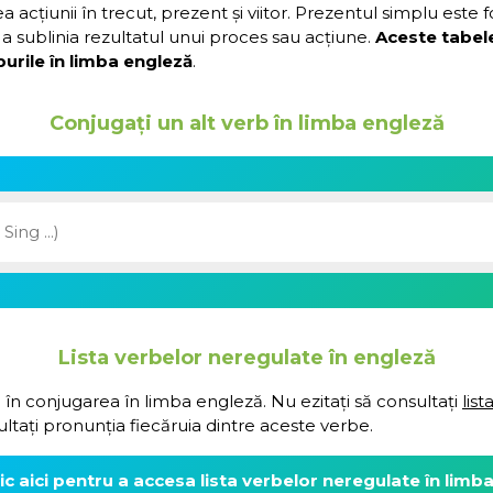
acțiunii în trecut, prezent și viitor. Prezentul simplu este 
a sublinia rezultatul unui proces sau acțiune.
Aceste tabel
urile în limba engleză
.
Conjugați un alt verb în limba engleză
Lista verbelor neregulate în engleză
 în conjugarea în limba engleză. Nu ezitați să consultați
lis
ultați pronunția fiecăruia dintre aceste verbe.
lic aici pentru a accesa lista verbelor neregulate în limb