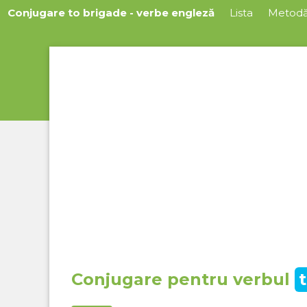
Conjugare to brigade - verbe engleză
Lista
Metod
Conjugare pentru verbul