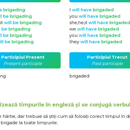
e
brigading
I
will
have
brigaded
ll
be
brigading
you
will
have
brigaded
it
will
be
brigading
she,he,it
will
have
brigade
l
be
brigading
we
will
have
brigaded
ll
be
brigading
you
will
have
brigaded
ill
be
brigading
they
will
have
brigaded
Participiul Prezent
Participiul Trecut
Present participle
Past participle
ing
brigaded
izează timpurile în engleză și se conjugă verbu
rtie, dar trebuie să știți cum să folosiți corect timpul în d
brigade la toate timpurile.