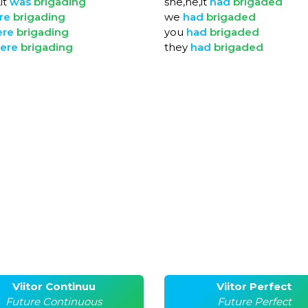
it
was
brigading
she,he,it
had
brigaded
re
brigading
we
had
brigaded
ere
brigading
you
had
brigaded
ere
brigading
they
had
brigaded
Viitor Continuu
Viitor Perfect
Future Continuous
Future Perfect