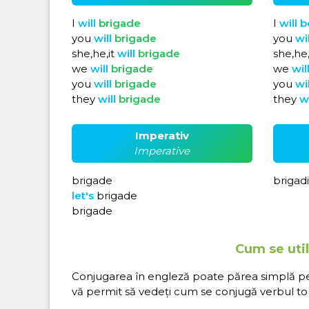
I
will
brigade
I
will
b
you
will
brigade
you
wi
she,he,it
will
brigade
she,he,
we
will
brigade
we
wil
you
will
brigade
you
wi
they
will
brigade
they
w
Imperativ
Imperative
brigade
brigad
let's
brigade
brigade
Cum se util
Conjugarea în engleză poate părea simplă pe hâ
vă permit să vedeți cum se conjugă verbul to 