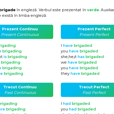
 brigade
în engleză. Verbul este prezentat în
verde
. Auxili
 există în limba engleză.
Prezent Continuu
Prezent Perfect
Present Continuous
Present Perfect
rigading
I
have
brigaded
e
brigading
you
have
brigaded
it
is
brigading
she,he,it
has
brigaded
e
brigading
we
have
brigaded
e
brigading
you
have
brigaded
re
brigading
they
have
brigaded
Trecut Continuu
Trecut Perfect
Past Continuous
Past Perfect
rigading
I
had
brigaded
ere
brigading
you
had
brigaded