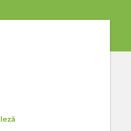
gleză