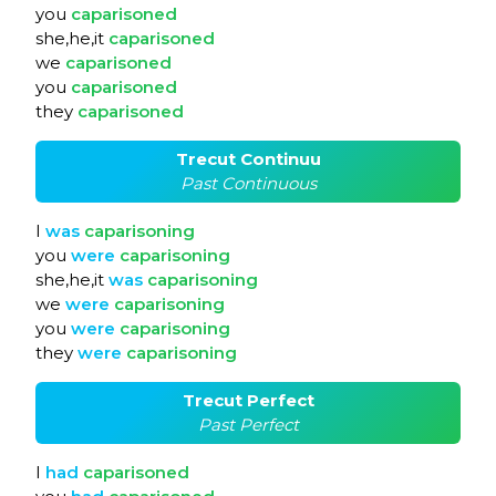
you
caparisoned
she,he,it
caparisoned
we
caparisoned
you
caparisoned
they
caparisoned
Trecut Continuu
Past Continuous
I
was
caparisoning
you
were
caparisoning
she,he,it
was
caparisoning
we
were
caparisoning
you
were
caparisoning
they
were
caparisoning
Trecut Perfect
Past Perfect
I
had
caparisoned