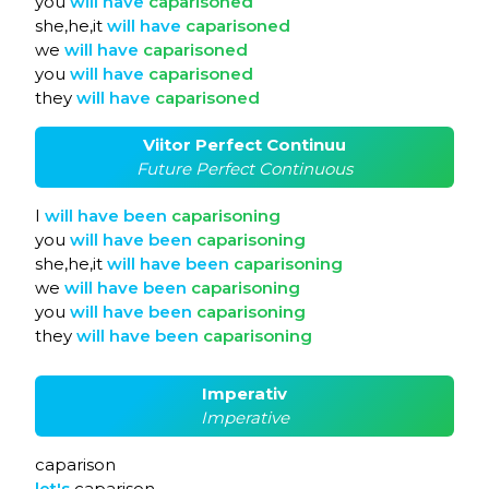
you
will
have
caparisoned
she,he,it
will
have
caparisoned
we
will
have
caparisoned
you
will
have
caparisoned
they
will
have
caparisoned
Viitor Perfect Continuu
Future Perfect Continuous
I
will
have
been
caparisoning
you
will
have
been
caparisoning
she,he,it
will
have
been
caparisoning
we
will
have
been
caparisoning
you
will
have
been
caparisoning
they
will
have
been
caparisoning
Imperativ
Imperative
caparison
let's
caparison