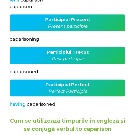
caparison
Participiul Prezent
Present participle
caparisoning
Participiul Trecut
Past participle
caparisoned
Participiul Perfect
Perfect Participle
having
caparisoned
Cum se utilizează timpurile în engleză și
se conjugă verbul to caparison