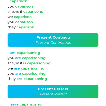
I
caparison
you
caparison
she,he,it
caparisons
we
caparison
you
caparison
they
caparison
Prezent Continuu
Present Continuous
I
am
caparisoning
you
are
caparisoning
she,he,it
is
caparisoning
we
are
caparisoning
you
are
caparisoning
they
are
caparisoning
Prezent Perfect
Present Perfect
I
have
caparisoned