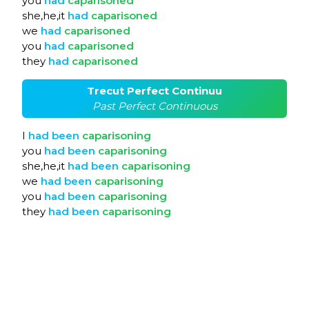
you
had
caparisoned
she,he,it
had
caparisoned
we
had
caparisoned
you
had
caparisoned
they
had
caparisoned
Trecut Perfect Continuu
Past Perfect Continuous
I
had
been
caparisoning
you
had
been
caparisoning
she,he,it
had
been
caparisoning
we
had
been
caparisoning
you
had
been
caparisoning
they
had
been
caparisoning