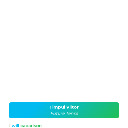
Timpul Viitor
Future Tense
I
will
caparison