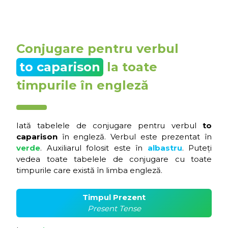
Conjugare pentru verbul
to caparison
la toate
timpurile în engleză
Iată tabelele de conjugare pentru verbul
to
caparison
în engleză. Verbul este prezentat în
verde
. Auxiliarul folosit este în
albastru
. Puteți
vedea toate tabelele de conjugare cu toate
timpurile care există în limba engleză.
Timpul Prezent
Present Tense