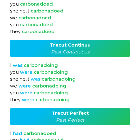
you
carbonadoed
she,he,it
carbonadoed
we
carbonadoed
you
carbonadoed
they
carbonadoed
Trecut Continuu
Past Continuous
I
was
carbonadoing
you
were
carbonadoing
she,he,it
was
carbonadoing
we
were
carbonadoing
you
were
carbonadoing
they
were
carbonadoing
Trecut Perfect
Past Perfect
I
had
carbonadoed