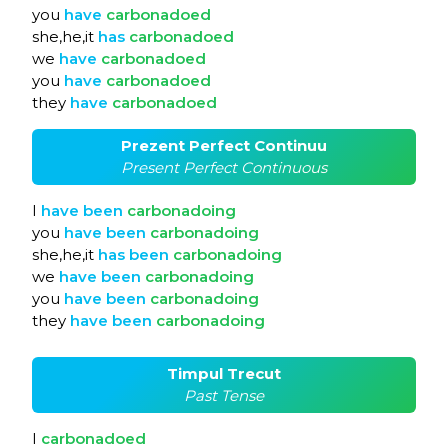
you
have
carbonadoed
she,he,it
has
carbonadoed
we
have
carbonadoed
you
have
carbonadoed
they
have
carbonadoed
Prezent Perfect Continuu
Present Perfect Continuous
I
have
been
carbonadoing
you
have
been
carbonadoing
she,he,it
has
been
carbonadoing
we
have
been
carbonadoing
you
have
been
carbonadoing
they
have
been
carbonadoing
Timpul Trecut
Past Tense
I
carbonadoed