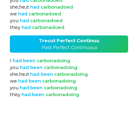
you
had
carbonadoed
she,he,it
had
carbonadoed
we
had
carbonadoed
you
had
carbonadoed
they
had
carbonadoed
Trecut Perfect Continuu
Past Perfect Continuous
I
had
been
carbonadoing
you
had
been
carbonadoing
she,he,it
had
been
carbonadoing
we
had
been
carbonadoing
you
had
been
carbonadoing
they
had
been
carbonadoing