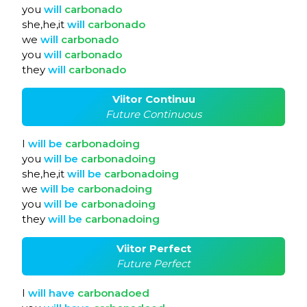
you
will
carbonado
she,he,it
will
carbonado
we
will
carbonado
you
will
carbonado
they
will
carbonado
Viitor Continuu
Future Continuous
I
will
be
carbonadoing
you
will
be
carbonadoing
she,he,it
will
be
carbonadoing
we
will
be
carbonadoing
you
will
be
carbonadoing
they
will
be
carbonadoing
Viitor Perfect
Future Perfect
I
will
have
carbonadoed