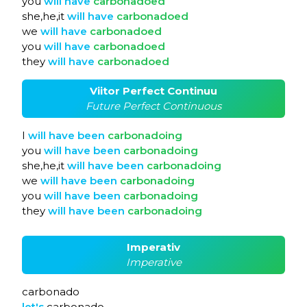
you
will
have
carbonadoed
she,he,it
will
have
carbonadoed
we
will
have
carbonadoed
you
will
have
carbonadoed
they
will
have
carbonadoed
Viitor Perfect Continuu
Future Perfect Continuous
I
will
have
been
carbonadoing
you
will
have
been
carbonadoing
she,he,it
will
have
been
carbonadoing
we
will
have
been
carbonadoing
you
will
have
been
carbonadoing
they
will
have
been
carbonadoing
Imperativ
Imperative
carbonado
let's
carbonado