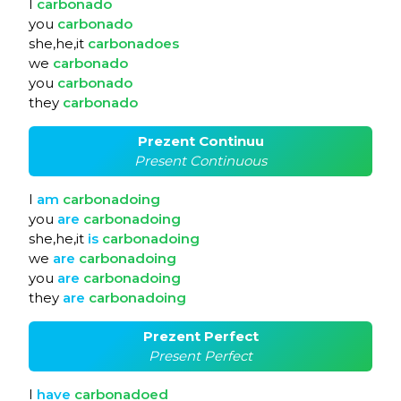
I
carbonado
you
carbonado
she,he,it
carbonadoes
we
carbonado
you
carbonado
they
carbonado
Prezent Continuu
Present Continuous
I
am
carbonadoing
you
are
carbonadoing
she,he,it
is
carbonadoing
we
are
carbonadoing
you
are
carbonadoing
they
are
carbonadoing
Prezent Perfect
Present Perfect
I
have
carbonadoed