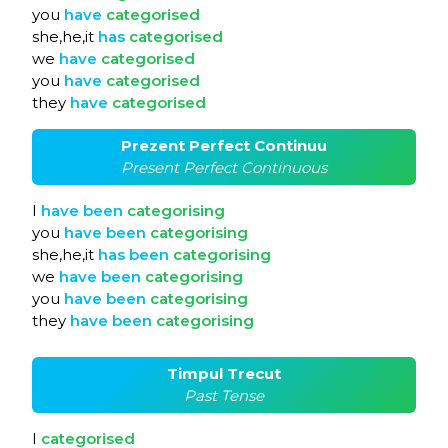
you
have
categorised
she,he,it
has
categorised
we
have
categorised
you
have
categorised
they
have
categorised
Prezent Perfect Continuu
Present Perfect Continuous
I
have
been
categorising
you
have
been
categorising
she,he,it
has
been
categorising
we
have
been
categorising
you
have
been
categorising
they
have
been
categorising
Timpul Trecut
Past Tense
I
categorised