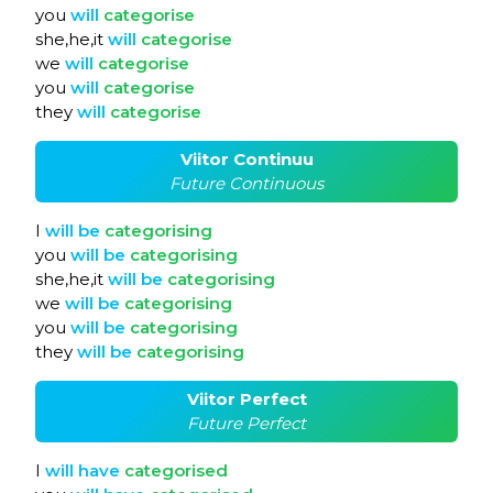
you
will
categorise
she,he,it
will
categorise
we
will
categorise
you
will
categorise
they
will
categorise
Viitor Continuu
Future Continuous
I
will
be
categorising
you
will
be
categorising
she,he,it
will
be
categorising
we
will
be
categorising
you
will
be
categorising
they
will
be
categorising
Viitor Perfect
Future Perfect
I
will
have
categorised