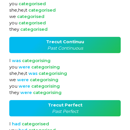
you
categorised
she,he,it
categorised
we
categorised
you
categorised
they
categorised
Trecut Continuu
Past Continuous
I
was
categorising
you
were
categorising
she,he,it
was
categorising
we
were
categorising
you
were
categorising
they
were
categorising
Trecut Perfect
Past Perfect
I
had
categorised