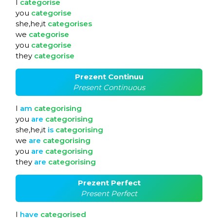
I
categorise
you
categorise
she,he,it
categorises
we
categorise
you
categorise
they
categorise
Prezent Continuu
Present Continuous
I
am
categorising
you
are
categorising
she,he,it
is
categorising
we
are
categorising
you
are
categorising
they
are
categorising
Prezent Perfect
Present Perfect
I
have
categorised