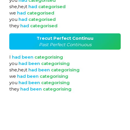
you
had
categorised
she,he,it
had
categorised
we
had
categorised
you
had
categorised
they
had
categorised
Trecut Perfect Continuu
Past Perfect Continuous
I
had
been
categorising
you
had
been
categorising
she,he,it
had
been
categorising
we
had
been
categorising
you
had
been
categorising
they
had
been
categorising