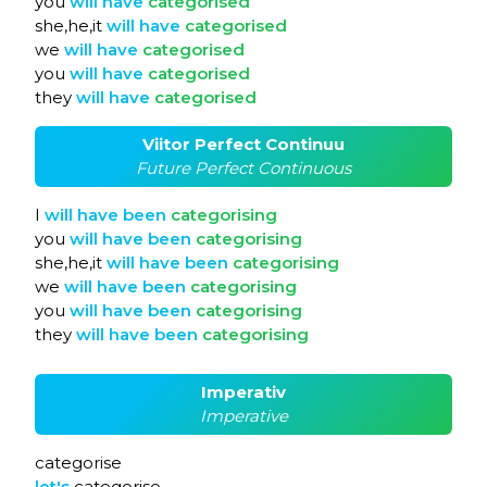
you
will
have
categorised
she,he,it
will
have
categorised
we
will
have
categorised
you
will
have
categorised
they
will
have
categorised
Viitor Perfect Continuu
Future Perfect Continuous
I
will
have
been
categorising
you
will
have
been
categorising
she,he,it
will
have
been
categorising
we
will
have
been
categorising
you
will
have
been
categorising
they
will
have
been
categorising
Imperativ
Imperative
categorise
let's
categorise