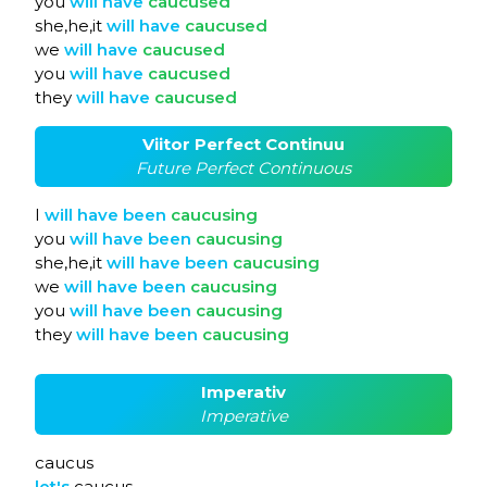
you
will
have
caucused
she,he,it
will
have
caucused
we
will
have
caucused
you
will
have
caucused
they
will
have
caucused
Viitor Perfect Continuu
Future Perfect Continuous
I
will
have
been
caucusing
you
will
have
been
caucusing
she,he,it
will
have
been
caucusing
we
will
have
been
caucusing
you
will
have
been
caucusing
they
will
have
been
caucusing
Imperativ
Imperative
caucus
let's
caucus