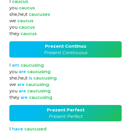
I
caucus
you
caucus
she,he,it
caucuses
we
caucus
you
caucus
they
caucus
Prezent Continuu
Present Continuous
I
am
caucusing
you
are
caucusing
she,he,it
is
caucusing
we
are
caucusing
you
are
caucusing
they
are
caucusing
Prezent Perfect
Present Perfect
I
have
caucused