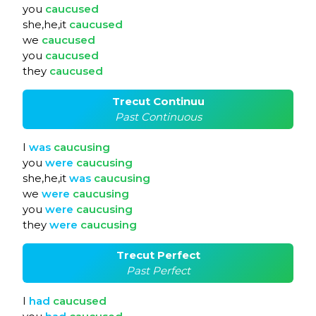
you
caucused
she,he,it
caucused
we
caucused
you
caucused
they
caucused
Trecut Continuu
Past Continuous
I
was
caucusing
you
were
caucusing
she,he,it
was
caucusing
we
were
caucusing
you
were
caucusing
they
were
caucusing
Trecut Perfect
Past Perfect
I
had
caucused