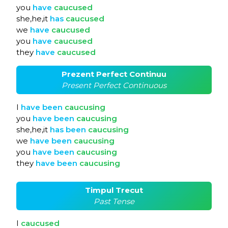
you
have
caucused
she,he,it
has
caucused
we
have
caucused
you
have
caucused
they
have
caucused
Prezent Perfect Continuu
Present Perfect Continuous
I
have
been
caucusing
you
have
been
caucusing
she,he,it
has
been
caucusing
we
have
been
caucusing
you
have
been
caucusing
they
have
been
caucusing
Timpul Trecut
Past Tense
I
caucused