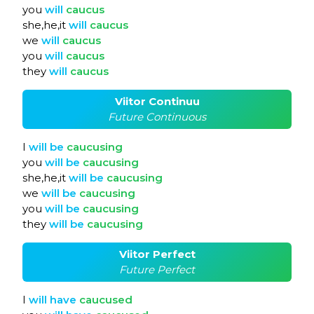
you
will
caucus
she,he,it
will
caucus
we
will
caucus
you
will
caucus
they
will
caucus
Viitor Continuu
Future Continuous
I
will
be
caucusing
you
will
be
caucusing
she,he,it
will
be
caucusing
we
will
be
caucusing
you
will
be
caucusing
they
will
be
caucusing
Viitor Perfect
Future Perfect
I
will
have
caucused