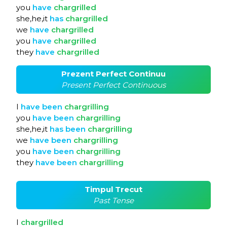
you
have
chargrilled
she,he,it
has
chargrilled
we
have
chargrilled
you
have
chargrilled
they
have
chargrilled
Prezent Perfect Continuu
Present Perfect Continuous
I
have
been
chargrilling
you
have
been
chargrilling
she,he,it
has
been
chargrilling
we
have
been
chargrilling
you
have
been
chargrilling
they
have
been
chargrilling
Timpul Trecut
Past Tense
I
chargrilled