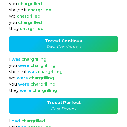
you
chargrilled
she,he,it
chargrilled
we
chargrilled
you
chargrilled
they
chargrilled
Trecut Continuu
Past Continuous
I
was
chargrilling
you
were
chargrilling
she,he,it
was
chargrilling
we
were
chargrilling
you
were
chargrilling
they
were
chargrilling
Trecut Perfect
Past Perfect
I
had
chargrilled