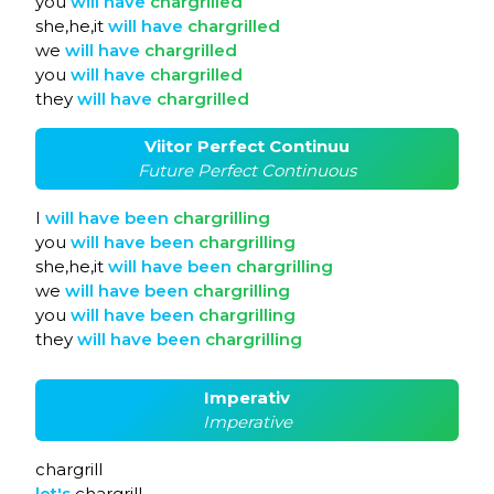
you
will
have
chargrilled
she,he,it
will
have
chargrilled
we
will
have
chargrilled
you
will
have
chargrilled
they
will
have
chargrilled
Viitor Perfect Continuu
Future Perfect Continuous
I
will
have
been
chargrilling
you
will
have
been
chargrilling
she,he,it
will
have
been
chargrilling
we
will
have
been
chargrilling
you
will
have
been
chargrilling
they
will
have
been
chargrilling
Imperativ
Imperative
chargrill
let's
chargrill