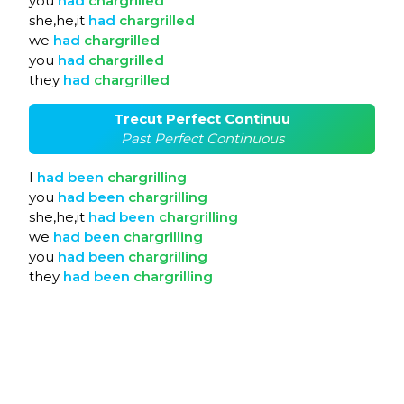
you
had
chargrilled
she,he,it
had
chargrilled
we
had
chargrilled
you
had
chargrilled
they
had
chargrilled
Trecut Perfect Continuu
Past Perfect Continuous
I
had
been
chargrilling
you
had
been
chargrilling
she,he,it
had
been
chargrilling
we
had
been
chargrilling
you
had
been
chargrilling
they
had
been
chargrilling