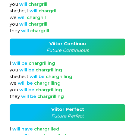
you
will
chargrill
she,he,it
will
chargrill
we
will
chargrill
you
will
chargrill
they
will
chargrill
Viitor Continuu
Future Continuous
I
will
be
chargrilling
you
will
be
chargrilling
she,he,it
will
be
chargrilling
we
will
be
chargrilling
you
will
be
chargrilling
they
will
be
chargrilling
Viitor Perfect
Future Perfect
I
will
have
chargrilled