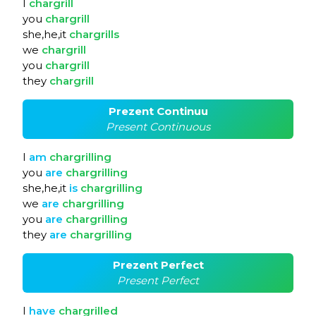
I
chargrill
you
chargrill
she,he,it
chargrills
we
chargrill
you
chargrill
they
chargrill
Prezent Continuu
Present Continuous
I
am
chargrilling
you
are
chargrilling
she,he,it
is
chargrilling
we
are
chargrilling
you
are
chargrilling
they
are
chargrilling
Prezent Perfect
Present Perfect
I
have
chargrilled