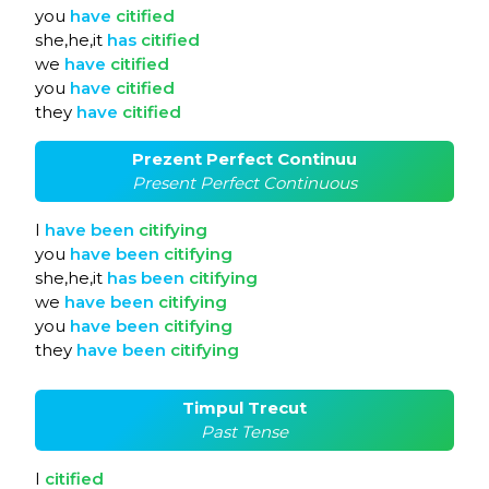
you
have
citified
she,he,it
has
citified
we
have
citified
you
have
citified
they
have
citified
Prezent Perfect Continuu
Present Perfect Continuous
I
have
been
citifying
you
have
been
citifying
she,he,it
has
been
citifying
we
have
been
citifying
you
have
been
citifying
they
have
been
citifying
Timpul Trecut
Past Tense
I
citified