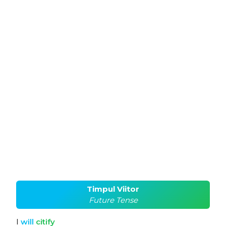
Timpul Viitor
Future Tense
I
will
citify