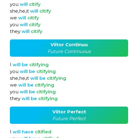
you
will
citify
she,he,it
will
citify
we
will
citify
you
will
citify
they
will
citify
Viitor Continuu
Future Continuous
I
will
be
citifying
you
will
be
citifying
she,he,it
will
be
citifying
we
will
be
citifying
you
will
be
citifying
they
will
be
citifying
Viitor Perfect
Future Perfect
I
will
have
citified