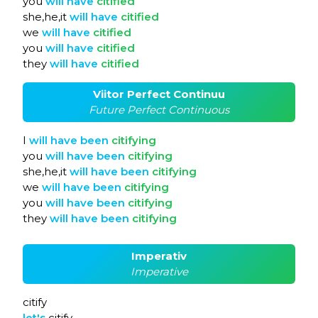
you
will
have
citified
she,he,it
will
have
citified
we
will
have
citified
you
will
have
citified
they
will
have
citified
Viitor Perfect Continuu
Future Perfect Continuous
I
will
have
been
citifying
you
will
have
been
citifying
she,he,it
will
have
been
citifying
we
will
have
been
citifying
you
will
have
been
citifying
they
will
have
been
citifying
Imperativ
Imperative
citify
let's
citify