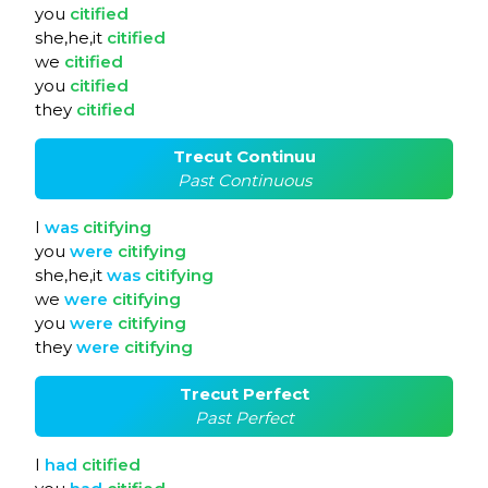
you
citified
she,he,it
citified
we
citified
you
citified
they
citified
Trecut Continuu
Past Continuous
I
was
citifying
you
were
citifying
she,he,it
was
citifying
we
were
citifying
you
were
citifying
they
were
citifying
Trecut Perfect
Past Perfect
I
had
citified