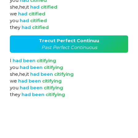
you
had
citified
she,he,it
had
citified
we
had
citified
you
had
citified
they
had
citified
Trecut Perfect Continuu
Past Perfect Continuous
I
had
been
citifying
you
had
been
citifying
she,he,it
had
been
citifying
we
had
been
citifying
you
had
been
citifying
they
had
been
citifying