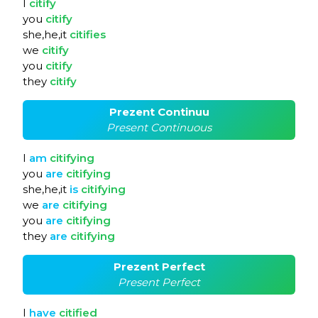
I
citify
you
citify
she,he,it
citifies
we
citify
you
citify
they
citify
Prezent Continuu
Present Continuous
I
am
citifying
you
are
citifying
she,he,it
is
citifying
we
are
citifying
you
are
citifying
they
are
citifying
Prezent Perfect
Present Perfect
I
have
citified