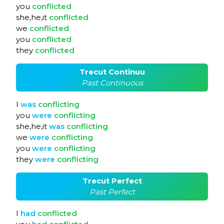
you
conflicted
she,he,it
conflicted
we
conflicted
you
conflicted
they
conflicted
Trecut Continuu
Past Continuous
I
was
conflicting
you
were
conflicting
she,he,it
was
conflicting
we
were
conflicting
you
were
conflicting
they
were
conflicting
Trecut Perfect
Past Perfect
I
had
conflicted