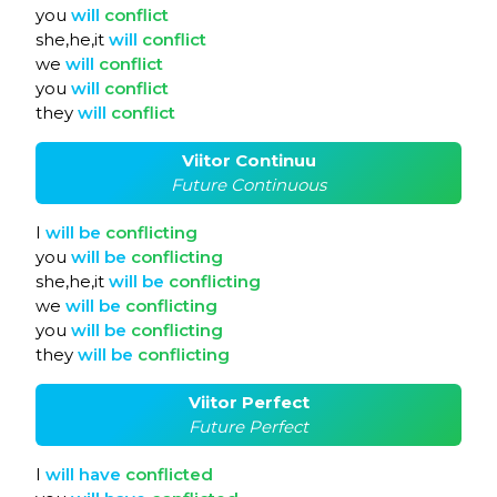
you
will
conflict
she,he,it
will
conflict
we
will
conflict
you
will
conflict
they
will
conflict
Viitor Continuu
Future Continuous
I
will
be
conflicting
you
will
be
conflicting
she,he,it
will
be
conflicting
we
will
be
conflicting
you
will
be
conflicting
they
will
be
conflicting
Viitor Perfect
Future Perfect
I
will
have
conflicted