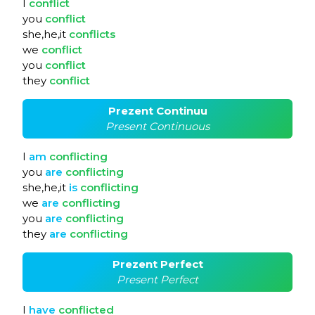
I
conflict
you
conflict
she,he,it
conflicts
we
conflict
you
conflict
they
conflict
Prezent Continuu
Present Continuous
I
am
conflicting
you
are
conflicting
she,he,it
is
conflicting
we
are
conflicting
you
are
conflicting
they
are
conflicting
Prezent Perfect
Present Perfect
I
have
conflicted