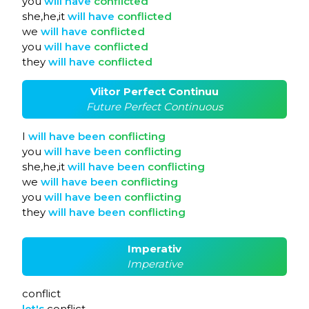
you
will
have
conflicted
she,he,it
will
have
conflicted
we
will
have
conflicted
you
will
have
conflicted
they
will
have
conflicted
Viitor Perfect Continuu
Future Perfect Continuous
I
will
have
been
conflicting
you
will
have
been
conflicting
she,he,it
will
have
been
conflicting
we
will
have
been
conflicting
you
will
have
been
conflicting
they
will
have
been
conflicting
Imperativ
Imperative
conflict
let's
conflict