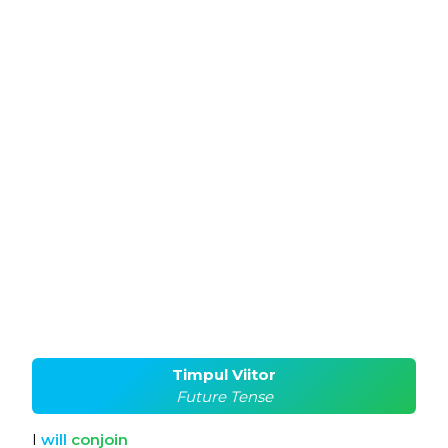
Timpul Viitor
Future Tense
I
will
conjoin