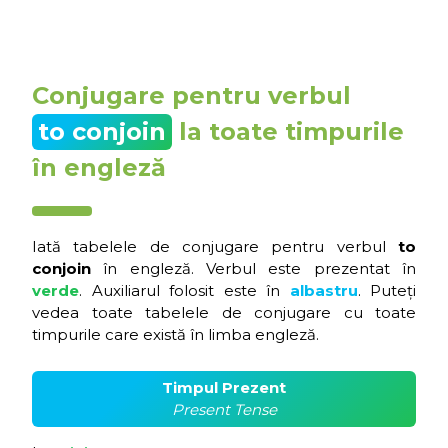
Conjugare pentru verbul
to conjoin
la toate timpurile
în engleză
Iată tabelele de conjugare pentru verbul
to
conjoin
în engleză. Verbul este prezentat în
verde
. Auxiliarul folosit este în
albastru
. Puteți
vedea toate tabelele de conjugare cu toate
timpurile care există în limba engleză.
Timpul Prezent
Present Tense