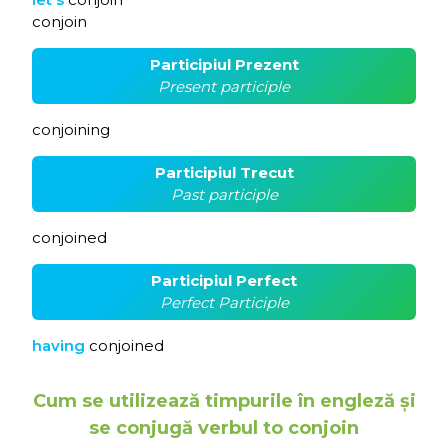
conjoin
Participiul Prezent
Present participle
conjoining
Participiul Trecut
Past participle
conjoined
Participiul Perfect
Perfect Participle
having
conjoined
Cum se utilizează timpurile în engleză și
se conjugă verbul to conjoin