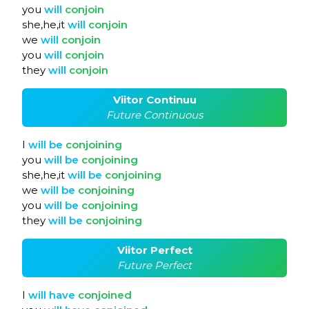
you
will
conjoin
she,he,it
will
conjoin
we
will
conjoin
you
will
conjoin
they
will
conjoin
Viitor Continuu
Future Continuous
I
will
be
conjoining
you
will
be
conjoining
she,he,it
will
be
conjoining
we
will
be
conjoining
you
will
be
conjoining
they
will
be
conjoining
Viitor Perfect
Future Perfect
I
will
have
conjoined