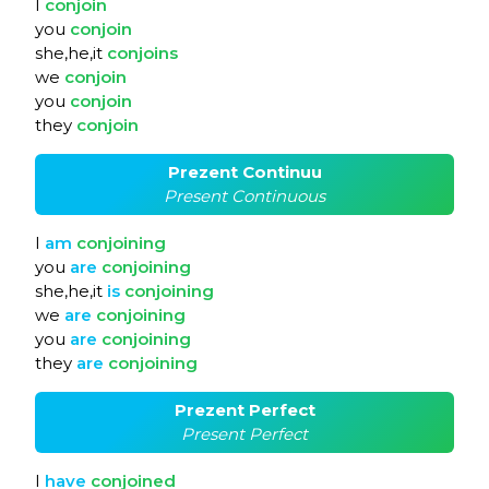
I
conjoin
you
conjoin
she,he,it
conjoins
we
conjoin
you
conjoin
they
conjoin
Prezent Continuu
Present Continuous
I
am
conjoining
you
are
conjoining
she,he,it
is
conjoining
we
are
conjoining
you
are
conjoining
they
are
conjoining
Prezent Perfect
Present Perfect
I
have
conjoined