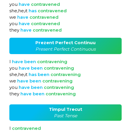
you
have
contravened
she,he,it
has
contravened
we
have
contravened
you
have
contravened
they
have
contravened
Prezent Perfect Continuu
Present Perfect Continuous
I
have
been
contravening
you
have
been
contravening
she,he,it
has
been
contravening
we
have
been
contravening
you
have
been
contravening
they
have
been
contravening
Timpul Trecut
Past Tense
I
contravened