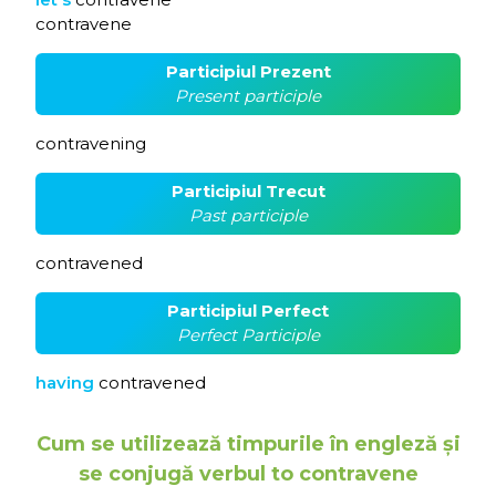
contravene
Participiul Prezent
Present participle
contravening
Participiul Trecut
Past participle
contravened
Participiul Perfect
Perfect Participle
having
contravened
Cum se utilizează timpurile în engleză și
se conjugă verbul to contravene