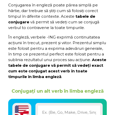
Conjugarea în engleză poate părea simplă pe
hârtie, dar trebuie să știți cum să folosiți corect
timpul în diferite contexte. Aceste
tabele de
conjugare
vă permit să vedeți cum se conjugă
verbul to contravene la toate timpurile.
În engleză, verbele -ING exprimă continuitatea
acțiunii în trecut, prezent și viitor. Prezentul simplu
este folosit pentru a exprima adevăruri generale,
în timp ce prezentul perfect este folosit pentru a
sublinia rezultatul unui proces sau acțiune.
Aceste
tabele de conjugare vă permit să vedeți exact
cum este conjugat acest verb în toate
timpurile în limba engleză
.
Conjugați un alt verb în limba engleză