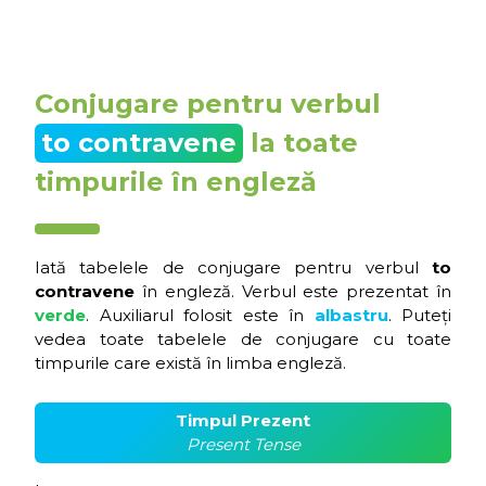
Conjugare pentru verbul
to contravene
la toate
timpurile în engleză
Iată tabelele de conjugare pentru verbul
to
contravene
în engleză. Verbul este prezentat în
verde
. Auxiliarul folosit este în
albastru
. Puteți
vedea toate tabelele de conjugare cu toate
timpurile care există în limba engleză.
Timpul Prezent
Present Tense