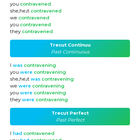
you
contravened
she,he,it
contravened
we
contravened
you
contravened
they
contravened
Trecut Continuu
Past Continuous
I
was
contravening
you
were
contravening
she,he,it
was
contravening
we
were
contravening
you
were
contravening
they
were
contravening
Trecut Perfect
Past Perfect
I
had
contravened