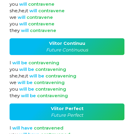
you
will
contravene
she,he,it
will
contravene
we
will
contravene
you
will
contravene
they
will
contravene
Viitor Continuu
Future Continuous
I
will
be
contravening
you
will
be
contravening
she,he,it
will
be
contravening
we
will
be
contravening
you
will
be
contravening
they
will
be
contravening
Viitor Perfect
Future Perfect
I
will
have
contravened