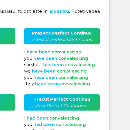
Auxiliarul folosit este în
albastru
. Puteți vedea
Prezent Perfect Continuu
Present Perfect Continuous
I
have
been
convalescing
you
have
been
convalescing
she,he,it
has
been
convalescing
we
have
been
convalescing
you
have
been
convalescing
they
have
been
convalescing
Trecut Perfect Continuu
Past Perfect Continuous
I
had
been
convalescing
you
had
been
convalescing