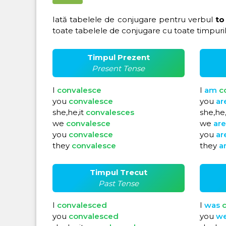
Iată tabelele de conjugare pentru verbul
to
toate tabelele de conjugare cu toate timpuril
Timpul Prezent
Present Tense
I
convalesce
I
am
c
you
convalesce
you
ar
she,he,it
convalesces
she,he,
we
convalesce
we
ar
you
convalesce
you
ar
they
convalesce
they
a
Timpul Trecut
Past Tense
I
convalesced
I
was
you
convalesced
you
w