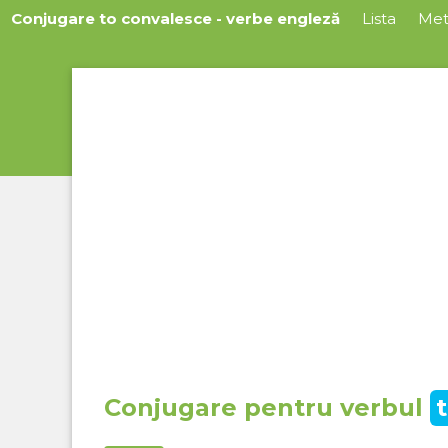
Conjugare to convalesce - verbe engleză
Lista
Met
Conjugare pentru verbul