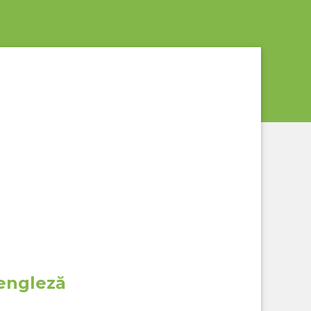
 engleză