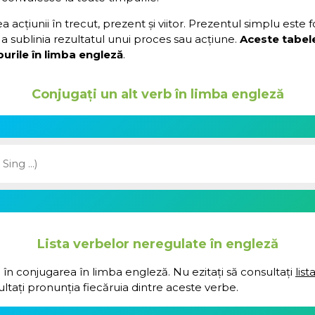
acțiunii în trecut, prezent și viitor. Prezentul simplu este 
a sublinia rezultatul unui proces sau acțiune.
Aceste tabel
urile în limba engleză
.
Conjugați un alt verb în limba engleză
Lista verbelor neregulate în engleză
 în conjugarea în limba engleză. Nu ezitați să consultați
lis
ultați pronunția fiecăruia dintre aceste verbe.