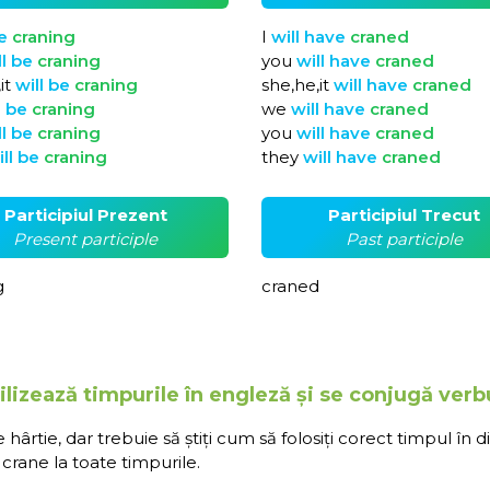
e
craning
I
will
have
craned
ll
be
craning
you
will
have
craned
it
will
be
craning
she,he,it
will
have
craned
l
be
craning
we
will
have
craned
ll
be
craning
you
will
have
craned
ill
be
craning
they
will
have
craned
Participiul Prezent
Participiul Trecut
Present participle
Past participle
g
craned
lizează timpurile în engleză și se conjugă verb
rtie, dar trebuie să știți cum să folosiți corect timpul în d
crane la toate timpurile.