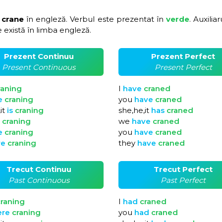
 crane
în engleză. Verbul este prezentat în
verde
. Auxilia
 există în limba engleză.
Prezent Continuu
Prezent Perfect
Present Continuous
Present Perfect
raning
I
have
craned
e
craning
you
have
craned
it
is
craning
she,he,it
has
craned
e
craning
we
have
craned
e
craning
you
have
craned
re
craning
they
have
craned
Trecut Continuu
Trecut Perfect
Past Continuous
Past Perfect
raning
I
had
craned
ere
craning
you
had
craned