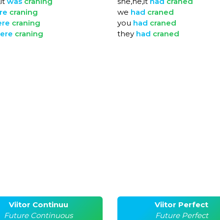
it
was
craning
she,he,it
had
craned
re
craning
we
had
craned
ere
craning
you
had
craned
ere
craning
they
had
craned
Viitor Continuu
Viitor Perfect
Future Continuous
Future Perfect