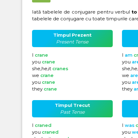
Iată tabelele de conjugare pentru verbul
to
tabelele de conjugare cu toate timpurile care
Timpul Prezent
Present Tense
I
crane
I
am
c
you
crane
you
ar
she,he,it
cranes
she,he,
we
crane
we
ar
you
crane
you
ar
they
crane
they
a
Timpul Trecut
Past Tense
I
craned
I
was
c
you
craned
you
w