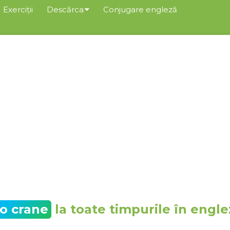
Exerciții
Descărca
Conjugare engleză
to crane
la toate timpurile în engle