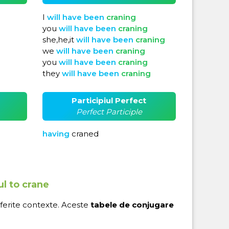
I
will
have
been
craning
you
will
have
been
craning
she,he,it
will
have
been
craning
we
will
have
been
craning
you
will
have
been
craning
they
will
have
been
craning
Participiul Perfect
Perfect Participle
having
craned
ul to crane
iferite contexte. Aceste
tabele de conjugare