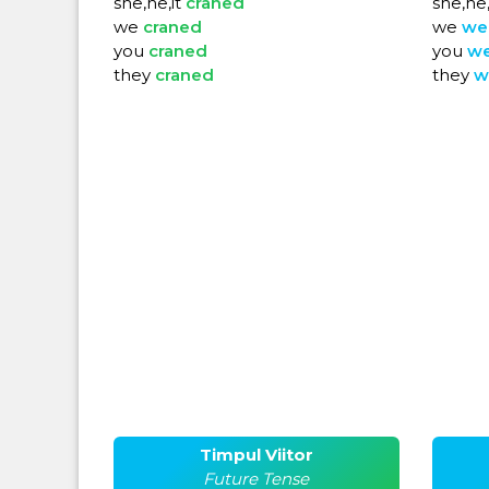
she,he,it
craned
she,he,
we
craned
we
we
you
craned
you
w
they
craned
they
w
Timpul Viitor
Future Tense