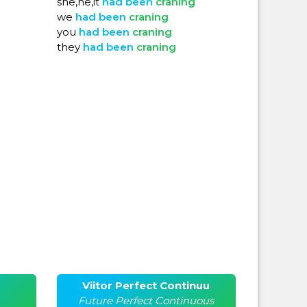
she,he,it
had
been
craning
we
had
been
craning
you
had
been
craning
they
had
been
craning
Viitor Perfect Continuu
Future Perfect Continuous