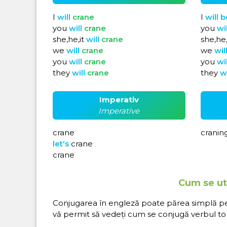
I
will
crane
I
will
b
you
will
crane
you
wi
she,he,it
will
crane
she,he,
we
will
crane
we
wil
you
will
crane
you
wi
they
will
crane
they
w
Imperativ
Imperative
crane
cranin
let's
crane
crane
Cum se uti
Conjugarea în engleză poate părea simplă pe hâ
vă permit să vedeți cum se conjugă verbul to 