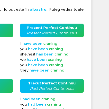
rul folosit este în
albastru
. Puteți vedea toate
Prezent Perfect Continuu
Present Perfect Continuous
I
have
been
craning
you
have
been
craning
she,he,it
has
been
craning
we
have
been
craning
you
have
been
craning
they
have
been
craning
Trecut Perfect Continuu
Past Perfect Continuous
I
had
been
craning
you
had
been
craning