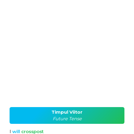
Timpul Viitor
Future Tense
I
will
crosspost