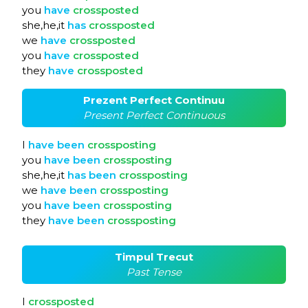
you
have
crossposted
she,he,it
has
crossposted
we
have
crossposted
you
have
crossposted
they
have
crossposted
Prezent Perfect Continuu
Present Perfect Continuous
I
have
been
crossposting
you
have
been
crossposting
she,he,it
has
been
crossposting
we
have
been
crossposting
you
have
been
crossposting
they
have
been
crossposting
Timpul Trecut
Past Tense
I
crossposted