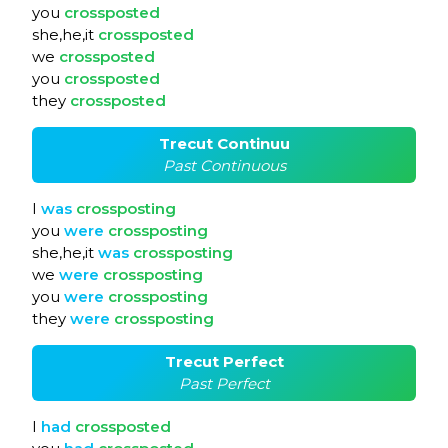
you
crossposted
she,he,it
crossposted
we
crossposted
you
crossposted
they
crossposted
Trecut Continuu
Past Continuous
I
was
crossposting
you
were
crossposting
she,he,it
was
crossposting
we
were
crossposting
you
were
crossposting
they
were
crossposting
Trecut Perfect
Past Perfect
I
had
crossposted