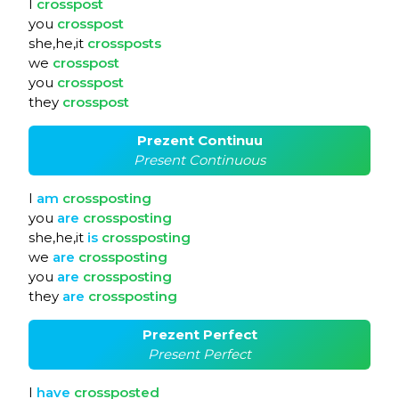
I
crosspost
you
crosspost
she,he,it
crossposts
we
crosspost
you
crosspost
they
crosspost
Prezent Continuu
Present Continuous
I
am
crossposting
you
are
crossposting
she,he,it
is
crossposting
we
are
crossposting
you
are
crossposting
they
are
crossposting
Prezent Perfect
Present Perfect
I
have
crossposted