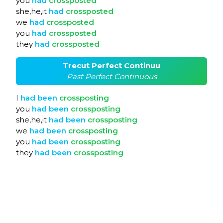
you
had
crossposted
she,he,it
had
crossposted
we
had
crossposted
you
had
crossposted
they
had
crossposted
Trecut Perfect Continuu
Past Perfect Continuous
I
had
been
crossposting
you
had
been
crossposting
she,he,it
had
been
crossposting
we
had
been
crossposting
you
had
been
crossposting
they
had
been
crossposting