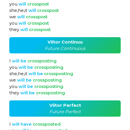
you
will
crosspost
she,he,it
will
crosspost
we
will
crosspost
you
will
crosspost
they
will
crosspost
Viitor Continuu
Future Continuous
I
will
be
crossposting
you
will
be
crossposting
she,he,it
will
be
crossposting
we
will
be
crossposting
you
will
be
crossposting
they
will
be
crossposting
Viitor Perfect
Future Perfect
I
will
have
crossposted