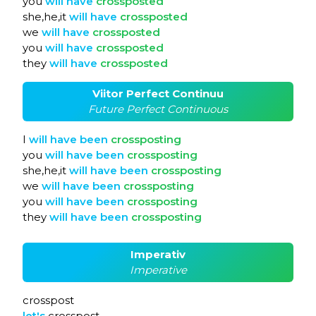
you
will
have
crossposted
she,he,it
will
have
crossposted
we
will
have
crossposted
you
will
have
crossposted
they
will
have
crossposted
Viitor Perfect Continuu
Future Perfect Continuous
I
will
have
been
crossposting
you
will
have
been
crossposting
she,he,it
will
have
been
crossposting
we
will
have
been
crossposting
you
will
have
been
crossposting
they
will
have
been
crossposting
Imperativ
Imperative
crosspost
let's
crosspost