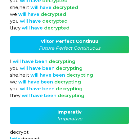
you
will
have
decrypted
she,he,it
will
have
decrypted
we
will
have
decrypted
you
will
have
decrypted
they
will
have
decrypted
Viitor Perfect Continuu
Future Perfect Continuous
I
will
have
been
decrypting
you
will
have
been
decrypting
she,he,it
will
have
been
decrypting
we
will
have
been
decrypting
you
will
have
been
decrypting
they
will
have
been
decrypting
Imperativ
Imperative
decrypt
let's
decrypt