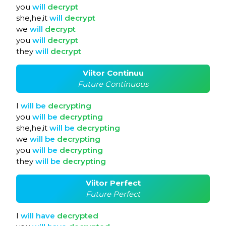
you
will
decrypt
she,he,it
will
decrypt
we
will
decrypt
you
will
decrypt
they
will
decrypt
Viitor Continuu
Future Continuous
I
will
be
decrypting
you
will
be
decrypting
she,he,it
will
be
decrypting
we
will
be
decrypting
you
will
be
decrypting
they
will
be
decrypting
Viitor Perfect
Future Perfect
I
will
have
decrypted