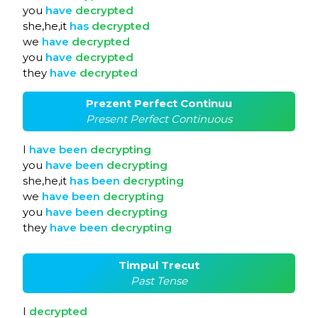
you
have
decrypted
she,he,it
has
decrypted
we
have
decrypted
you
have
decrypted
they
have
decrypted
Prezent Perfect Continuu
Present Perfect Continuous
I
have
been
decrypting
you
have
been
decrypting
she,he,it
has
been
decrypting
we
have
been
decrypting
you
have
been
decrypting
they
have
been
decrypting
Timpul Trecut
Past Tense
I
decrypted