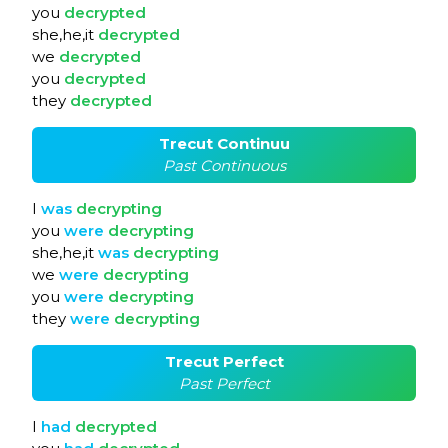
you
decrypted
she,he,it
decrypted
we
decrypted
you
decrypted
they
decrypted
Trecut Continuu
Past Continuous
I
was
decrypting
you
were
decrypting
she,he,it
was
decrypting
we
were
decrypting
you
were
decrypting
they
were
decrypting
Trecut Perfect
Past Perfect
I
had
decrypted