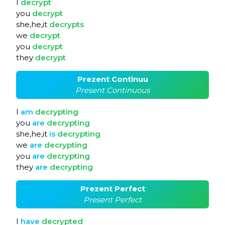
I
decrypt
you
decrypt
she,he,it
decrypts
we
decrypt
you
decrypt
they
decrypt
Prezent Continuu
Present Continuous
I
am
decrypting
you
are
decrypting
she,he,it
is
decrypting
we
are
decrypting
you
are
decrypting
they
are
decrypting
Prezent Perfect
Present Perfect
I
have
decrypted