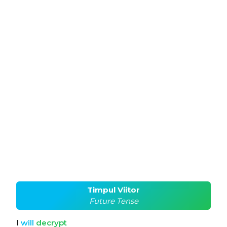
Timpul Viitor
Future Tense
I
will
decrypt