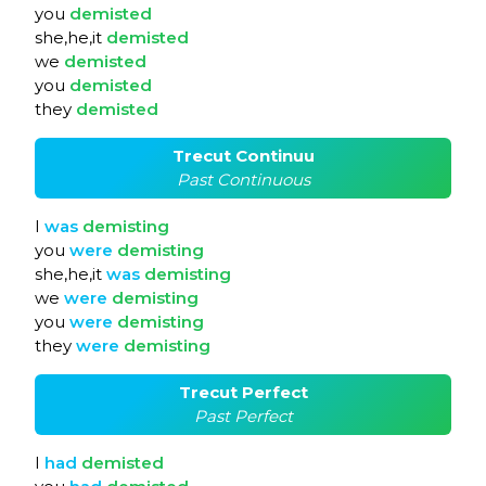
you
demisted
she,he,it
demisted
we
demisted
you
demisted
they
demisted
Trecut Continuu
Past Continuous
I
was
demisting
you
were
demisting
she,he,it
was
demisting
we
were
demisting
you
were
demisting
they
were
demisting
Trecut Perfect
Past Perfect
I
had
demisted