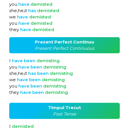
you
have
demisted
she,he,it
has
demisted
we
have
demisted
you
have
demisted
they
have
demisted
Prezent Perfect Continuu
Present Perfect Continuous
I
have
been
demisting
you
have
been
demisting
she,he,it
has
been
demisting
we
have
been
demisting
you
have
been
demisting
they
have
been
demisting
Timpul Trecut
Past Tense
I
demisted