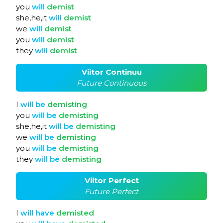
you
will
demist
she,he,it
will
demist
we
will
demist
you
will
demist
they
will
demist
Viitor Continuu
Future Continuous
I
will
be
demisting
you
will
be
demisting
she,he,it
will
be
demisting
we
will
be
demisting
you
will
be
demisting
they
will
be
demisting
Viitor Perfect
Future Perfect
I
will
have
demisted