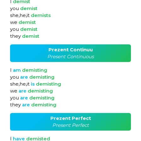
I
demist
you
demist
she,he,it
demists
we
demist
you
demist
they
demist
Prezent Continuu
Present Continuous
I
am
demisting
you
are
demisting
she,he,it
is
demisting
we
are
demisting
you
are
demisting
they
are
demisting
Prezent Perfect
Present Perfect
I
have
demisted