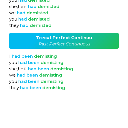
you
had
demisted
she,he,it
had
demisted
we
had
demisted
you
had
demisted
they
had
demisted
Trecut Perfect Continuu
Past Perfect Continuous
I
had
been
demisting
you
had
been
demisting
she,he,it
had
been
demisting
we
had
been
demisting
you
had
been
demisting
they
had
been
demisting