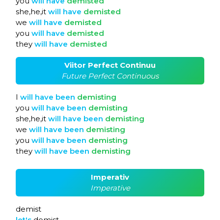
you
will
have
demisted
she,he,it
will
have
demisted
we
will
have
demisted
you
will
have
demisted
they
will
have
demisted
Viitor Perfect Continuu
Future Perfect Continuous
I
will
have
been
demisting
you
will
have
been
demisting
she,he,it
will
have
been
demisting
we
will
have
been
demisting
you
will
have
been
demisting
they
will
have
been
demisting
Imperativ
Imperative
demist
let's
demist