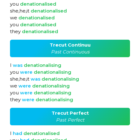
you
denationalised
she,he,it
denationalised
we
denationalised
you
denationalised
they
denationalised
Trecut Continuu
Past Continuous
I
was
denationalising
you
were
denationalising
she,he,it
was
denationalising
we
were
denationalising
you
were
denationalising
they
were
denationalising
Trecut Perfect
Past Perfect
I
had
denationalised