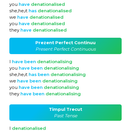
you
have
denationalised
she,he,it
has
denationalised
we
have
denationalised
you
have
denationalised
they
have
denationalised
Prezent Perfect Continuu
Present Perfect Continuous
I
have
been
denationalising
you
have
been
denationalising
she,he,it
has
been
denationalising
we
have
been
denationalising
you
have
been
denationalising
they
have
been
denationalising
Timpul Trecut
Past Tense
I
denationalised