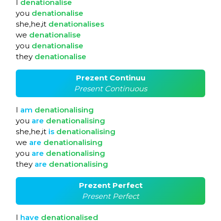
I
denationalise
you
denationalise
she,he,it
denationalises
we
denationalise
you
denationalise
they
denationalise
Prezent Continuu
Present Continuous
I
am
denationalising
you
are
denationalising
she,he,it
is
denationalising
we
are
denationalising
you
are
denationalising
they
are
denationalising
Prezent Perfect
Present Perfect
I
have
denationalised