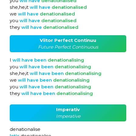
you
will
have
denationalised
she,he,it
will
have
denationalised
we
will
have
denationalised
you
will
have
denationalised
they
will
have
denationalised
Viitor Perfect Continuu
Future Perfect Continuous
I
will
have
been
denationalising
you
will
have
been
denationalising
she,he,it
will
have
been
denationalising
we
will
have
been
denationalising
you
will
have
been
denationalising
they
will
have
been
denationalising
Imperativ
Imperative
denationalise
let's
denationalise