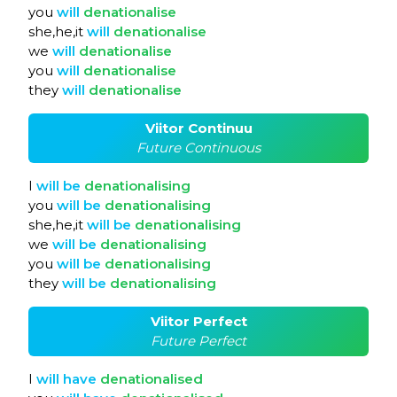
you
will
denationalise
she,he,it
will
denationalise
we
will
denationalise
you
will
denationalise
they
will
denationalise
Viitor Continuu
Future Continuous
I
will
be
denationalising
you
will
be
denationalising
she,he,it
will
be
denationalising
we
will
be
denationalising
you
will
be
denationalising
they
will
be
denationalising
Viitor Perfect
Future Perfect
I
will
have
denationalised