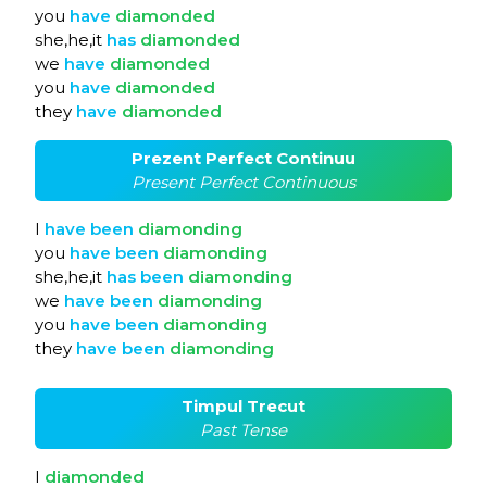
you
have
diamonded
she,he,it
has
diamonded
we
have
diamonded
you
have
diamonded
they
have
diamonded
Prezent Perfect Continuu
Present Perfect Continuous
I
have
been
diamonding
you
have
been
diamonding
she,he,it
has
been
diamonding
we
have
been
diamonding
you
have
been
diamonding
they
have
been
diamonding
Timpul Trecut
Past Tense
I
diamonded