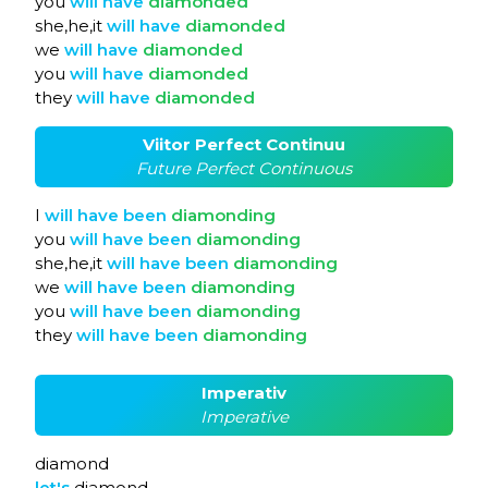
you
will
have
diamonded
she,he,it
will
have
diamonded
we
will
have
diamonded
you
will
have
diamonded
they
will
have
diamonded
Viitor Perfect Continuu
Future Perfect Continuous
I
will
have
been
diamonding
you
will
have
been
diamonding
she,he,it
will
have
been
diamonding
we
will
have
been
diamonding
you
will
have
been
diamonding
they
will
have
been
diamonding
Imperativ
Imperative
diamond
let's
diamond