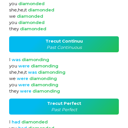
you
diamonded
she,he,it
diamonded
we
diamonded
you
diamonded
they
diamonded
Trecut Continuu
Past Continuous
I
was
diamonding
you
were
diamonding
she,he,it
was
diamonding
we
were
diamonding
you
were
diamonding
they
were
diamonding
Trecut Perfect
Past Perfect
I
had
diamonded