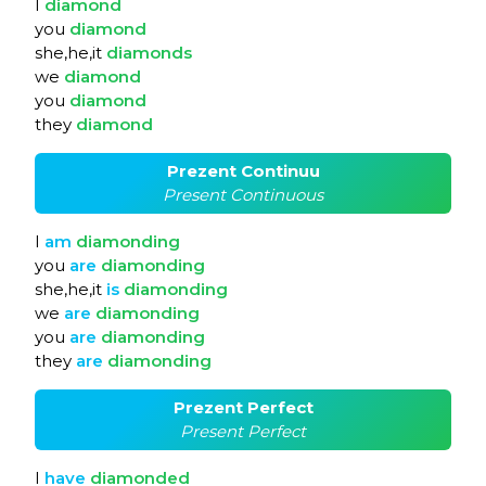
I
diamond
you
diamond
she,he,it
diamonds
we
diamond
you
diamond
they
diamond
Prezent Continuu
Present Continuous
I
am
diamonding
you
are
diamonding
she,he,it
is
diamonding
we
are
diamonding
you
are
diamonding
they
are
diamonding
Prezent Perfect
Present Perfect
I
have
diamonded