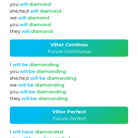
you
will
diamond
she,he,it
will
diamond
we
will
diamond
you
will
diamond
they
will
diamond
Viitor Continuu
Future Continuous
I
will
be
diamonding
you
will
be
diamonding
she,he,it
will
be
diamonding
we
will
be
diamonding
you
will
be
diamonding
they
will
be
diamonding
Viitor Perfect
Future Perfect
I
will
have
diamonded