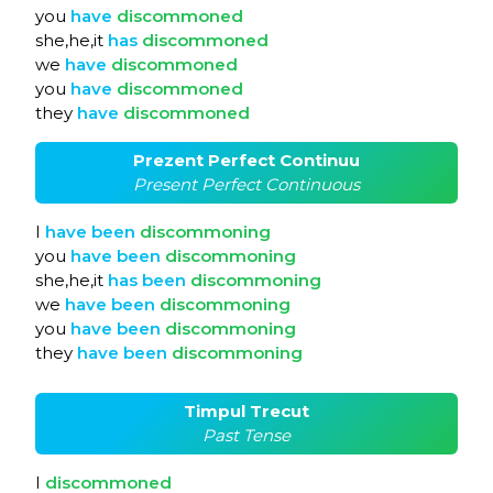
you
have
discommoned
she,he,it
has
discommoned
we
have
discommoned
you
have
discommoned
they
have
discommoned
Prezent Perfect Continuu
Present Perfect Continuous
I
have
been
discommoning
you
have
been
discommoning
she,he,it
has
been
discommoning
we
have
been
discommoning
you
have
been
discommoning
they
have
been
discommoning
Timpul Trecut
Past Tense
I
discommoned