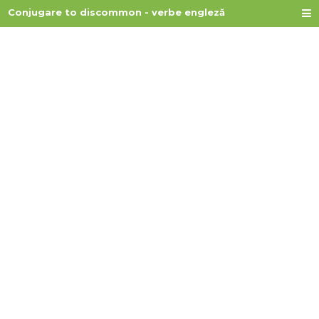
Conjugare to discommon - verbe engleză