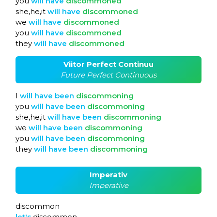
you
will
have
discommoned
she,he,it
will
have
discommoned
we
will
have
discommoned
you
will
have
discommoned
they
will
have
discommoned
Viitor Perfect Continuu
Future Perfect Continuous
I
will
have
been
discommoning
you
will
have
been
discommoning
she,he,it
will
have
been
discommoning
we
will
have
been
discommoning
you
will
have
been
discommoning
they
will
have
been
discommoning
Imperativ
Imperative
discommon
let's
discommon