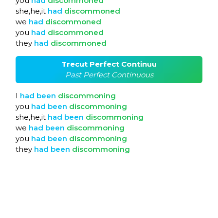
you
had
discommoned
she,he,it
had
discommoned
we
had
discommoned
you
had
discommoned
they
had
discommoned
Trecut Perfect Continuu
Past Perfect Continuous
I
had
been
discommoning
you
had
been
discommoning
she,he,it
had
been
discommoning
we
had
been
discommoning
you
had
been
discommoning
they
had
been
discommoning