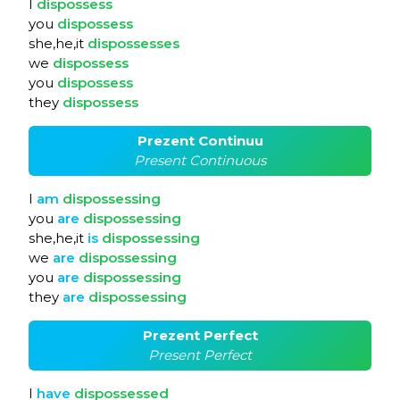
I
dispossess
you
dispossess
she,he,it
dispossesses
we
dispossess
you
dispossess
they
dispossess
Prezent Continuu
Present Continuous
I
am
dispossessing
you
are
dispossessing
she,he,it
is
dispossessing
we
are
dispossessing
you
are
dispossessing
they
are
dispossessing
Prezent Perfect
Present Perfect
I
have
dispossessed