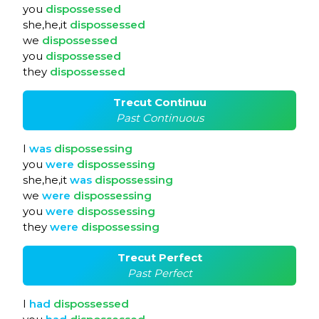
you
dispossessed
she,he,it
dispossessed
we
dispossessed
you
dispossessed
they
dispossessed
Trecut Continuu
Past Continuous
I
was
dispossessing
you
were
dispossessing
she,he,it
was
dispossessing
we
were
dispossessing
you
were
dispossessing
they
were
dispossessing
Trecut Perfect
Past Perfect
I
had
dispossessed