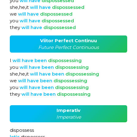
you
will
have
dispossessed
she,he,it
will
have
dispossessed
we
will
have
dispossessed
you
will
have
dispossessed
they
will
have
dispossessed
Viitor Perfect Continuu
Future Perfect Continuous
I
will
have
been
dispossessing
you
will
have
been
dispossessing
she,he,it
will
have
been
dispossessing
we
will
have
been
dispossessing
you
will
have
been
dispossessing
they
will
have
been
dispossessing
Imperativ
Imperative
dispossess
let's
dispossess