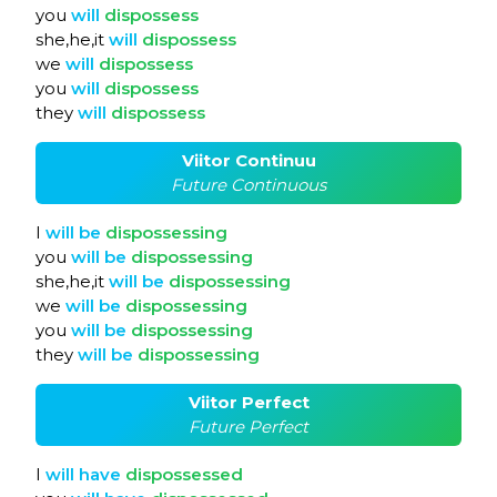
you
will
dispossess
she,he,it
will
dispossess
we
will
dispossess
you
will
dispossess
they
will
dispossess
Viitor Continuu
Future Continuous
I
will
be
dispossessing
you
will
be
dispossessing
she,he,it
will
be
dispossessing
we
will
be
dispossessing
you
will
be
dispossessing
they
will
be
dispossessing
Viitor Perfect
Future Perfect
I
will
have
dispossessed