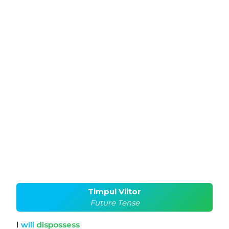
Timpul Viitor
Future Tense
I
will
dispossess