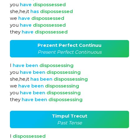
you
have
dispossessed
she,he,it
has
dispossessed
we
have
dispossessed
you
have
dispossessed
they
have
dispossessed
Prezent Perfect Continuu
Present Perfect Continuous
I
have
been
dispossessing
you
have
been
dispossessing
she,he,it
has
been
dispossessing
we
have
been
dispossessing
you
have
been
dispossessing
they
have
been
dispossessing
Timpul Trecut
Past Tense
I
dispossessed