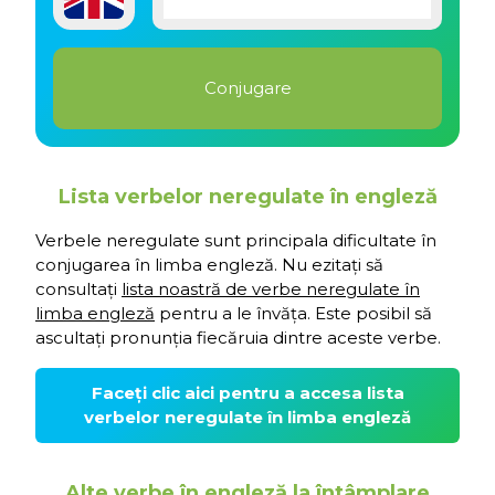
Lista verbelor neregulate în engleză
Verbele neregulate sunt principala dificultate în
conjugarea în limba engleză. Nu ezitați să
consultați
lista noastră de verbe neregulate în
limba engleză
pentru a le învăța. Este posibil să
ascultați pronunția fiecăruia dintre aceste verbe.
Faceți clic aici pentru a accesa lista
verbelor neregulate în limba engleză
Alte verbe în engleză la întâmplare