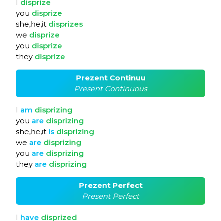
I
disprize
you
disprize
she,he,it
disprizes
we
disprize
you
disprize
they
disprize
Prezent Continuu
Present Continuous
I
am
disprizing
you
are
disprizing
she,he,it
is
disprizing
we
are
disprizing
you
are
disprizing
they
are
disprizing
Prezent Perfect
Present Perfect
I
have
disprized