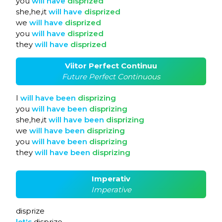
you
will
have
disprized
she,he,it
will
have
disprized
we
will
have
disprized
you
will
have
disprized
they
will
have
disprized
Viitor Perfect Continuu
Future Perfect Continuous
I
will
have
been
disprizing
you
will
have
been
disprizing
she,he,it
will
have
been
disprizing
we
will
have
been
disprizing
you
will
have
been
disprizing
they
will
have
been
disprizing
Imperativ
Imperative
disprize
let's
disprize