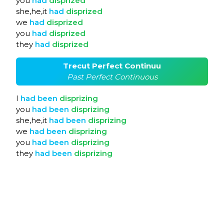
you
had
disprized
she,he,it
had
disprized
we
had
disprized
you
had
disprized
they
had
disprized
Trecut Perfect Continuu
Past Perfect Continuous
I
had
been
disprizing
you
had
been
disprizing
she,he,it
had
been
disprizing
we
had
been
disprizing
you
had
been
disprizing
they
had
been
disprizing