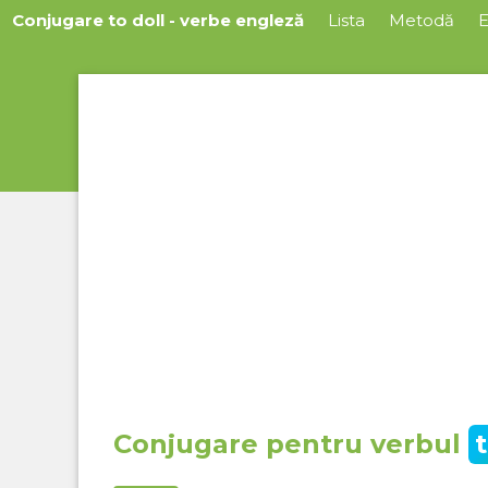
Conjugare to doll - verbe engleză
Lista
Metodă
E
Conjugare pentru verbul
t