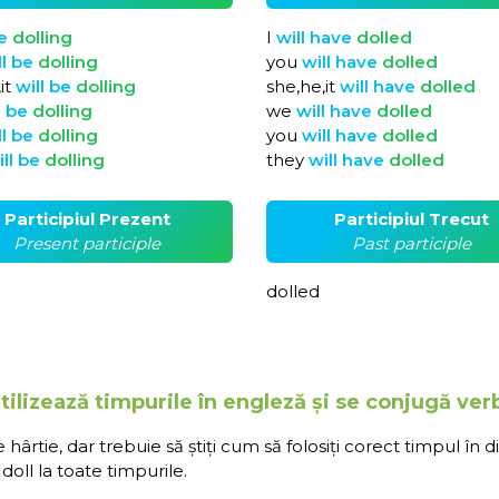
e
dolling
I
will
have
dolled
ll
be
dolling
you
will
have
dolled
it
will
be
dolling
she,he,it
will
have
dolled
l
be
dolling
we
will
have
dolled
ll
be
dolling
you
will
have
dolled
ill
be
dolling
they
will
have
dolled
Participiul Prezent
Participiul Trecut
Present participle
Past participle
dolled
ilizează timpurile în engleză și se conjugă verb
rtie, dar trebuie să știți cum să folosiți corect timpul în d
oll la toate timpurile.