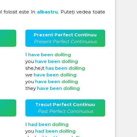
ul folosit este în
albastru
. Puteți vedea toate
Prezent Perfect Continuu
Present Perfect Continuous
I
have
been
dolling
you
have
been
dolling
she,he,it
has
been
dolling
we
have
been
dolling
you
have
been
dolling
they
have
been
dolling
Trecut Perfect Continuu
Past Perfect Continuous
I
had
been
dolling
you
had
been
dolling