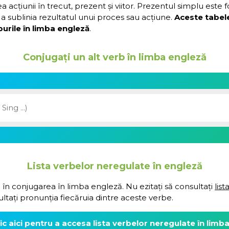
acțiunii în trecut, prezent și viitor. Prezentul simplu este 
a sublinia rezultatul unui proces sau acțiune.
Aceste tabel
urile în limba engleză
.
Conjugați un alt verb în limba engleză
Lista verbelor neregulate în engleză
 în conjugarea în limba engleză. Nu ezitați să consultați
lis
ultați pronunția fiecăruia dintre aceste verbe.
lic aici pentru a accesa lista verbelor neregulate în limb