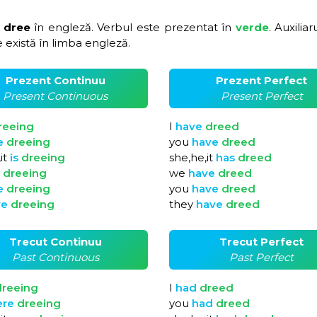
 dree
în engleză. Verbul este prezentat în
verde
. Auxiliar
 există în limba engleză.
Prezent Continuu
Prezent Perfect
Present Continuous
Present Perfect
reeing
I
have
dreed
e
dreeing
you
have
dreed
it
is
dreeing
she,he,it
has
dreed
e
dreeing
we
have
dreed
e
dreeing
you
have
dreed
re
dreeing
they
have
dreed
Trecut Continuu
Trecut Perfect
Past Continuous
Past Perfect
dreeing
I
had
dreed
ere
dreeing
you
had
dreed