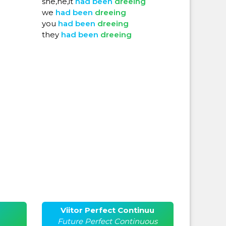
she,he,it
had
been
dreeing
we
had
been
dreeing
you
had
been
dreeing
they
had
been
dreeing
Viitor Perfect Continuu
Future Perfect Continuous