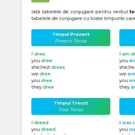
Iată tabelele de conjugare pentru verbul
to
tabelele de conjugare cu toate timpurile care
Timpul Prezent
Present Tense
I
dree
I
am
d
you
dree
you
ar
she,he,it
drees
she,he,
we
dree
we
ar
you
dree
you
ar
they
dree
they
a
Timpul Trecut
Past Tense
I
dreed
I
was
you
dreed
you
w