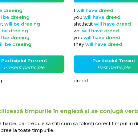
e
dreeing
I
will
have
dreed
ll
be
dreeing
you
will
have
dreed
it
will
be
dreeing
she,he,it
will
have
dreed
l
be
dreeing
we
will
have
dreed
ll
be
dreeing
you
will
have
dreed
ill
be
dreeing
they
will
have
dreed
Participiul Prezent
Participiul Trecut
Present participle
Past participle
g
dreed
ilizează timpurile în engleză și se conjugă verb
rtie, dar trebuie să știți cum să folosiți corect timpul în d
dree la toate timpurile.