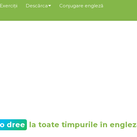
Exerciții
Descărca
Conjugare engleză
to dree
la toate timpurile în engle