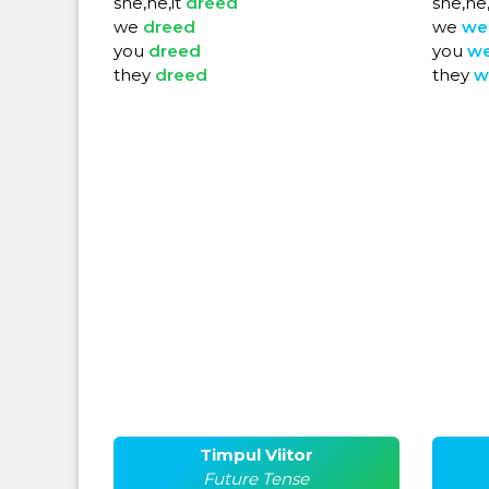
she,he,it
dreed
she,he,
we
dreed
we
we
you
dreed
you
w
they
dreed
they
w
Timpul Viitor
Future Tense