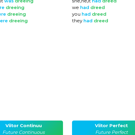
it
was
dreeing
she,he,it
had
dreed
re
dreeing
we
had
dreed
ere
dreeing
you
had
dreed
ere
dreeing
they
had
dreed
Viitor Continuu
Viitor Perfect
Future Continuous
Future Perfect