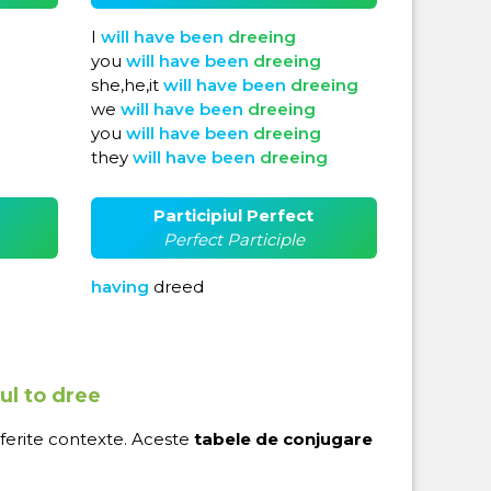
I
will
have
been
dreeing
you
will
have
been
dreeing
she,he,it
will
have
been
dreeing
we
will
have
been
dreeing
you
will
have
been
dreeing
they
will
have
been
dreeing
Participiul Perfect
Perfect Participle
having
dreed
ul to dree
iferite contexte. Aceste
tabele de conjugare