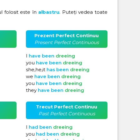
ul folosit este în
albastru
. Puteți vedea toate
Prezent Perfect Continuu
Present Perfect Continuous
I
have
been
dreeing
you
have
been
dreeing
she,he,it
has
been
dreeing
we
have
been
dreeing
you
have
been
dreeing
they
have
been
dreeing
Trecut Perfect Continuu
Past Perfect Continuous
I
had
been
dreeing
you
had
been
dreeing