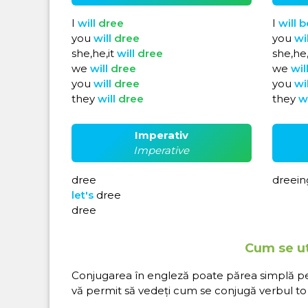
I
will
dree
I
will
b
you
will
dree
you
wi
she,he,it
will
dree
she,he,
we
will
dree
we
wil
you
will
dree
you
wi
they
will
dree
they
w
Imperativ
Imperative
dree
dreein
let's
dree
dree
Cum se ut
Conjugarea în engleză poate părea simplă pe hâ
vă permit să vedeți cum se conjugă verbul to 