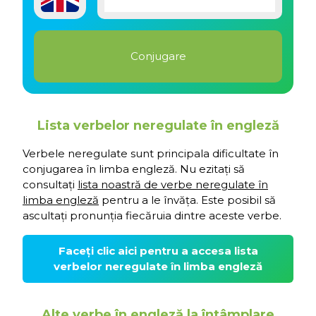
Lista verbelor neregulate în engleză
Verbele neregulate sunt principala dificultate în
conjugarea în limba engleză. Nu ezitați să
consultați
lista noastră de verbe neregulate în
limba engleză
pentru a le învăța. Este posibil să
ascultați pronunția fiecăruia dintre aceste verbe.
Faceți clic aici pentru a accesa lista
verbelor neregulate în limba engleză
Alte verbe în engleză la întâmplare