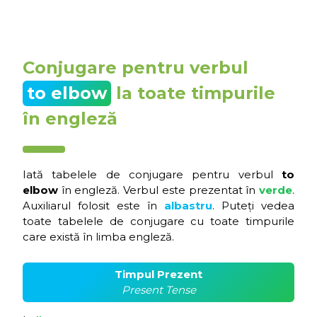
Conjugare pentru verbul
to elbow
la toate timpurile
în engleză
Iată tabelele de conjugare pentru verbul
to
elbow
în engleză. Verbul este prezentat în
verde
.
Auxiliarul folosit este în
albastru
. Puteți vedea
toate tabelele de conjugare cu toate timpurile
care există în limba engleză.
Timpul Prezent
Present Tense