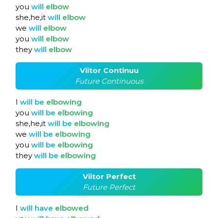
you
will
elbow
she,he,it
will
elbow
we
will
elbow
you
will
elbow
they
will
elbow
Viitor Continuu
Future Continuous
I
will
be
elbowing
you
will
be
elbowing
she,he,it
will
be
elbowing
we
will
be
elbowing
you
will
be
elbowing
they
will
be
elbowing
Viitor Perfect
Future Perfect
I
will
have
elbowed