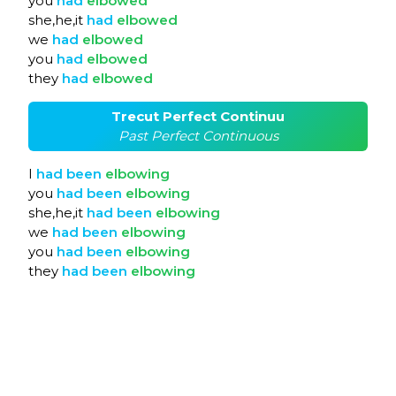
you
had
elbowed
she,he,it
had
elbowed
we
had
elbowed
you
had
elbowed
they
had
elbowed
Trecut Perfect Continuu
Past Perfect Continuous
I
had
been
elbowing
you
had
been
elbowing
she,he,it
had
been
elbowing
we
had
been
elbowing
you
had
been
elbowing
they
had
been
elbowing