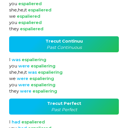
you
espaliered
she,he,it
espaliered
we
espaliered
you
espaliered
they
espaliered
Trecut Continuu
Past Continuous
I
was
espaliering
you
were
espaliering
she,he,it
was
espaliering
we
were
espaliering
you
were
espaliering
they
were
espaliering
Trecut Perfect
Past Perfect
I
had
espaliered