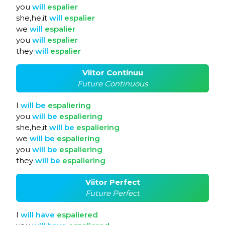
you
will
espalier
she,he,it
will
espalier
we
will
espalier
you
will
espalier
they
will
espalier
Viitor Continuu
Future Continuous
I
will
be
espaliering
you
will
be
espaliering
she,he,it
will
be
espaliering
we
will
be
espaliering
you
will
be
espaliering
they
will
be
espaliering
Viitor Perfect
Future Perfect
I
will
have
espaliered