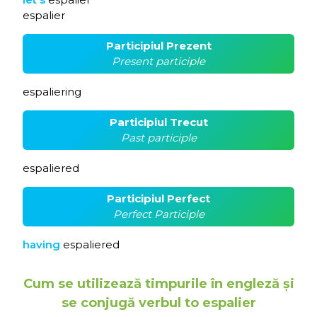
espalier
Participiul Prezent
Present participle
espaliering
Participiul Trecut
Past participle
espaliered
Participiul Perfect
Perfect Participle
having
espaliered
Cum se utilizează timpurile în engleză și
se conjugă verbul to espalier