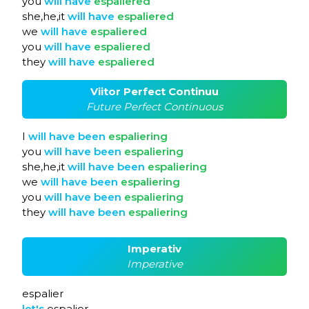
you
will
have
espaliered
she,he,it
will
have
espaliered
we
will
have
espaliered
you
will
have
espaliered
they
will
have
espaliered
Viitor Perfect Continuu
Future Perfect Continuous
I
will
have
been
espaliering
you
will
have
been
espaliering
she,he,it
will
have
been
espaliering
we
will
have
been
espaliering
you
will
have
been
espaliering
they
will
have
been
espaliering
Imperativ
Imperative
espalier
let's
espalier