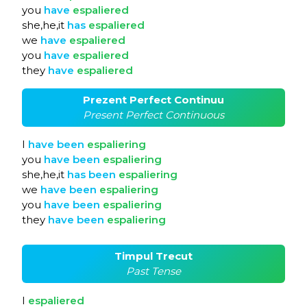
you
have
espaliered
she,he,it
has
espaliered
we
have
espaliered
you
have
espaliered
they
have
espaliered
Prezent Perfect Continuu
Present Perfect Continuous
I
have
been
espaliering
you
have
been
espaliering
she,he,it
has
been
espaliering
we
have
been
espaliering
you
have
been
espaliering
they
have
been
espaliering
Timpul Trecut
Past Tense
I
espaliered