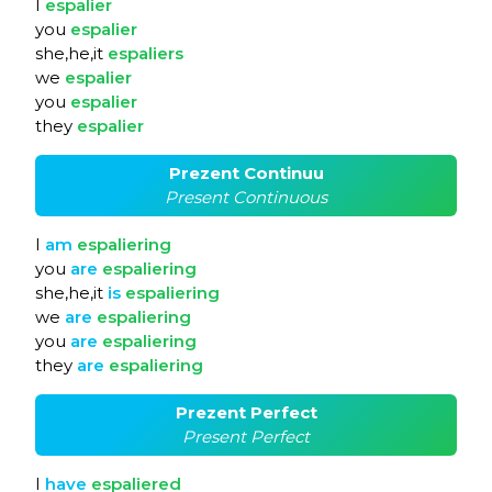
I
espalier
you
espalier
she,he,it
espaliers
we
espalier
you
espalier
they
espalier
Prezent Continuu
Present Continuous
I
am
espaliering
you
are
espaliering
she,he,it
is
espaliering
we
are
espaliering
you
are
espaliering
they
are
espaliering
Prezent Perfect
Present Perfect
I
have
espaliered