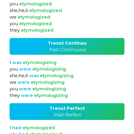
you
etymologized
she,he,it
etymologized
we
etymologized
you
etymologized
they
etymologized
Trecut Continuu
Past Continuous
I
was
etymologizing
you
were
etymologizing
she,he,it
was
etymologizing
we
were
etymologizing
you
were
etymologizing
they
were
etymologizing
Trecut Perfect
Past Perfect
I
had
etymologized