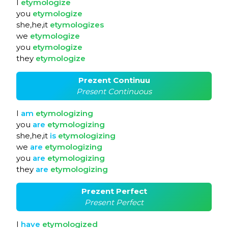
I
etymologize
you
etymologize
she,he,it
etymologizes
we
etymologize
you
etymologize
they
etymologize
Prezent Continuu
Present Continuous
I
am
etymologizing
you
are
etymologizing
she,he,it
is
etymologizing
we
are
etymologizing
you
are
etymologizing
they
are
etymologizing
Prezent Perfect
Present Perfect
I
have
etymologized