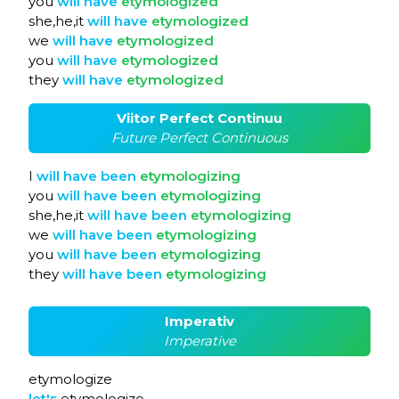
you
will
have
etymologized
she,he,it
will
have
etymologized
we
will
have
etymologized
you
will
have
etymologized
they
will
have
etymologized
Viitor Perfect Continuu
Future Perfect Continuous
I
will
have
been
etymologizing
you
will
have
been
etymologizing
she,he,it
will
have
been
etymologizing
we
will
have
been
etymologizing
you
will
have
been
etymologizing
they
will
have
been
etymologizing
Imperativ
Imperative
etymologize
let's
etymologize