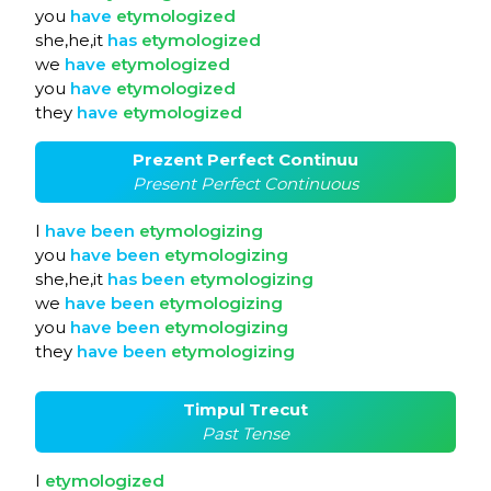
you
have
etymologized
she,he,it
has
etymologized
we
have
etymologized
you
have
etymologized
they
have
etymologized
Prezent Perfect Continuu
Present Perfect Continuous
I
have
been
etymologizing
you
have
been
etymologizing
she,he,it
has
been
etymologizing
we
have
been
etymologizing
you
have
been
etymologizing
they
have
been
etymologizing
Timpul Trecut
Past Tense
I
etymologized