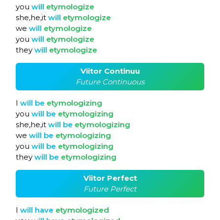
you
will
etymologize
she,he,it
will
etymologize
we
will
etymologize
you
will
etymologize
they
will
etymologize
Viitor Continuu
Future Continuous
I
will
be
etymologizing
you
will
be
etymologizing
she,he,it
will
be
etymologizing
we
will
be
etymologizing
you
will
be
etymologizing
they
will
be
etymologizing
Viitor Perfect
Future Perfect
I
will
have
etymologized