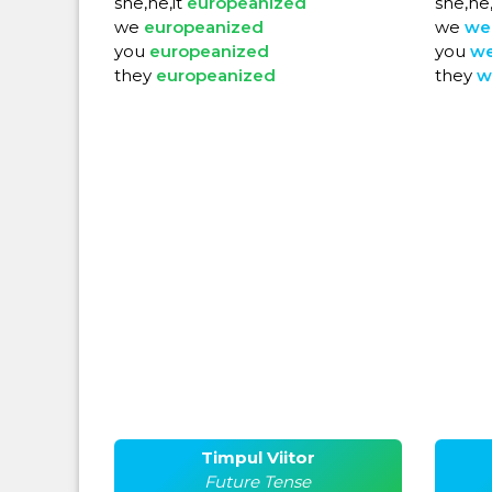
she,he,it
europeanized
she,he,
we
europeanized
we
we
you
europeanized
you
w
they
europeanized
they
w
Timpul Viitor
Future Tense