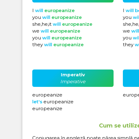
I
will
europeanize
I
will
b
you
will
europeanize
you
wi
she,he,it
will
europeanize
she,he,
we
will
europeanize
we
wil
you
will
europeanize
you
wi
they
will
europeanize
they
w
Imperativ
Imperative
europeanize
europe
let's
europeanize
europeanize
Cum se utiliz
Conjugarea în engleză poate părea simplă pe hâ