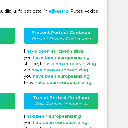
Auxiliarul folosit este în
albastru
. Puteți vedea
Prezent Perfect Continuu
Present Perfect Continuous
I
have
been
europeanizing
you
have
been
europeanizing
she,he,it
has
been
europeanizing
we
have
been
europeanizing
you
have
been
europeanizing
they
have
been
europeanizing
Trecut Perfect Continuu
Past Perfect Continuous
I
had
been
europeanizing
you
had
been
europeanizing