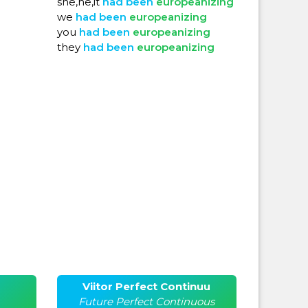
she,he,it
had
been
europeanizing
we
had
been
europeanizing
you
had
been
europeanizing
they
had
been
europeanizing
Viitor Perfect Continuu
Future Perfect Continuous