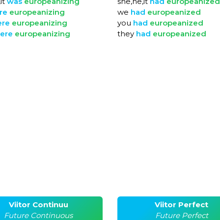
it
was
europeanizing
she,he,it
had
europeanized
re
europeanizing
we
had
europeanized
ere
europeanizing
you
had
europeanized
ere
europeanizing
they
had
europeanized
Viitor Continuu
Viitor Perfect
Future Continuous
Future Perfect