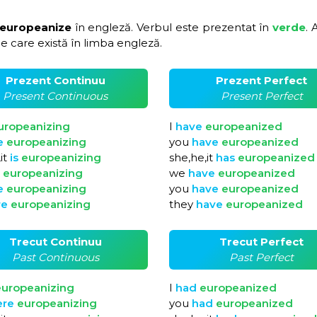
 europeanize
în engleză. Verbul este prezentat în
verde
. 
e care există în limba engleză.
Prezent Continuu
Prezent Perfect
Present Continuous
Present Perfect
uropeanizing
I
have
europeanized
e
europeanizing
you
have
europeanized
it
is
europeanizing
she,he,it
has
europeanized
e
europeanizing
we
have
europeanized
e
europeanizing
you
have
europeanized
re
europeanizing
they
have
europeanized
Trecut Continuu
Trecut Perfect
Past Continuous
Past Perfect
europeanizing
I
had
europeanized
ere
europeanizing
you
had
europeanized