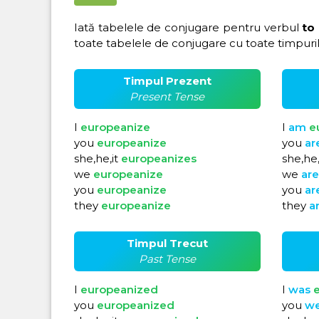
Iată tabelele de conjugare pentru verbul
to
toate tabelele de conjugare cu toate timpuril
Timpul Prezent
Present Tense
I
europeanize
I
am
e
you
europeanize
you
ar
she,he,it
europeanizes
she,he,
we
europeanize
we
ar
you
europeanize
you
ar
they
europeanize
they
a
Timpul Trecut
Past Tense
I
europeanized
I
was
you
europeanized
you
w