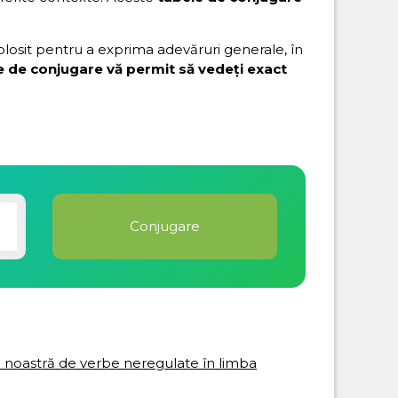
folosit pentru a exprima adevăruri generale, în
e de conjugare vă permit să vedeți exact
ta noastră de verbe neregulate în limba