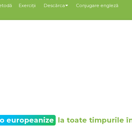
etodă
Exerciții
Descărca
Conjugare engleză
to europeanize
la toate timpurile î