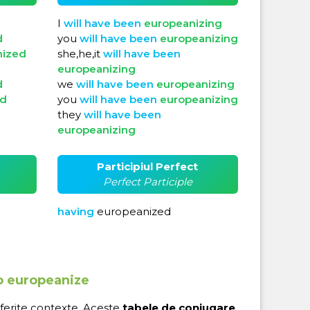
I
will
have
been
europeanizing
d
you
will
have
been
europeanizing
nized
she,he,it
will
have
been
europeanizing
d
we
will
have
been
europeanizing
ed
you
will
have
been
europeanizing
they
will
have
been
europeanizing
Participiul Perfect
Perfect Participle
having
europeanized
to europeanize
iferite contexte. Aceste
tabele de conjugare