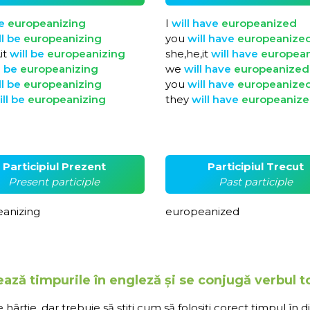
e
europeanizing
I
will
have
europeanized
ll
be
europeanizing
you
will
have
europeanize
it
will
be
europeanizing
she,he,it
will
have
europea
l
be
europeanizing
we
will
have
europeanized
ll
be
europeanizing
you
will
have
europeanize
ill
be
europeanizing
they
will
have
europeaniz
Participiul Prezent
Participiul Trecut
Present participle
Past participle
anizing
europeanized
ează timpurile în engleză și se conjugă verbul 
rtie, dar trebuie să știți cum să folosiți corect timpul în d