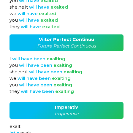
you
will
have
exalted
she,he,it
will
have
exalted
we
will
have
exalted
you
will
have
exalted
they
will
have
exalted
Viitor Perfect Continuu
Future Perfect Continuous
I
will
have
been
exalting
you
will
have
been
exalting
she,he,it
will
have
been
exalting
we
will
have
been
exalting
you
will
have
been
exalting
they
will
have
been
exalting
Imperativ
Imperative
exalt
let's
exalt