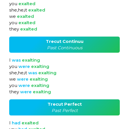
you
exalted
she,he,it
exalted
we
exalted
you
exalted
they
exalted
Trecut Continuu
Past Continuous
I
was
exalting
you
were
exalting
she,he,it
was
exalting
we
were
exalting
you
were
exalting
they
were
exalting
Trecut Perfect
Past Perfect
I
had
exalted