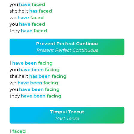
you
have
faced
she,he,it
has
faced
we
have
faced
you
have
faced
they
have
faced
Prezent Perfect Continuu
Present Perfect Continuous
I
have
been
facing
you
have
been
facing
she,he,it
has
been
facing
we
have
been
facing
you
have
been
facing
they
have
been
facing
Timpul Trecut
Past Tense
I
faced