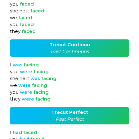
you
faced
she,he,it
faced
we
faced
you
faced
they
faced
Trecut Continuu
Past Continuous
I
was
facing
you
were
facing
she,he,it
was
facing
we
were
facing
you
were
facing
they
were
facing
Trecut Perfect
Past Perfect
I
had
faced