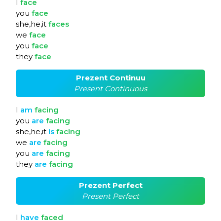
I
face
you
face
she,he,it
faces
we
face
you
face
they
face
Prezent Continuu
Present Continuous
I
am
facing
you
are
facing
she,he,it
is
facing
we
are
facing
you
are
facing
they
are
facing
Prezent Perfect
Present Perfect
I
have
faced