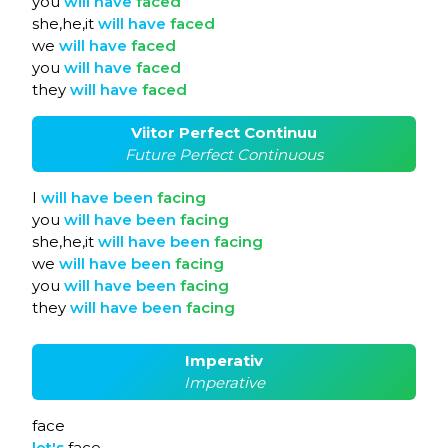
you
will
have
faced
she,he,it
will
have
faced
we
will
have
faced
you
will
have
faced
they
will
have
faced
Viitor Perfect Continuu
Future Perfect Continuous
I
will
have
been
facing
you
will
have
been
facing
she,he,it
will
have
been
facing
we
will
have
been
facing
you
will
have
been
facing
they
will
have
been
facing
Imperativ
Imperative
face
let's
face