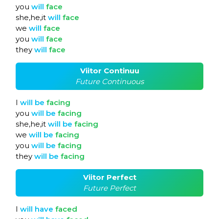
you
will
face
she,he,it
will
face
we
will
face
you
will
face
they
will
face
Viitor Continuu
Future Continuous
I
will
be
facing
you
will
be
facing
she,he,it
will
be
facing
we
will
be
facing
you
will
be
facing
they
will
be
facing
Viitor Perfect
Future Perfect
I
will
have
faced