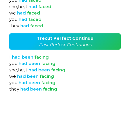
you
had
faced
she,he,it
had
faced
we
had
faced
you
had
faced
they
had
faced
Trecut Perfect Continuu
Past Perfect Continuous
I
had
been
facing
you
had
been
facing
she,he,it
had
been
facing
we
had
been
facing
you
had
been
facing
they
had
been
facing