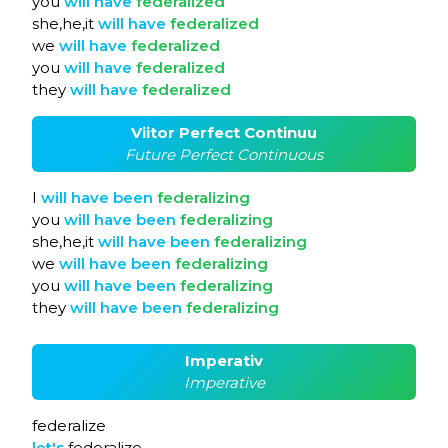
you
will
have
federalized
she,he,it
will
have
federalized
we
will
have
federalized
you
will
have
federalized
they
will
have
federalized
Viitor Perfect Continuu
Future Perfect Continuous
I
will
have
been
federalizing
you
will
have
been
federalizing
she,he,it
will
have
been
federalizing
we
will
have
been
federalizing
you
will
have
been
federalizing
they
will
have
been
federalizing
Imperativ
Imperative
federalize
let's
federalize