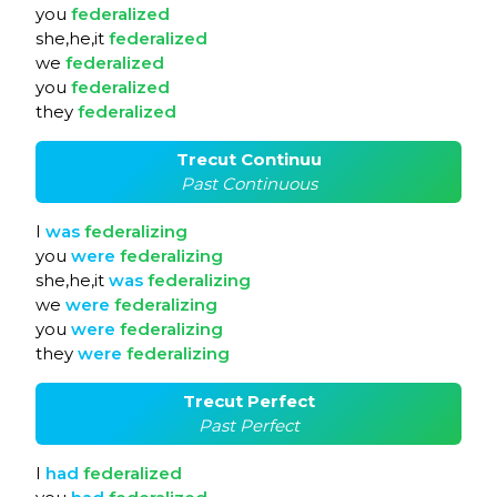
you
federalized
she,he,it
federalized
we
federalized
you
federalized
they
federalized
Trecut Continuu
Past Continuous
I
was
federalizing
you
were
federalizing
she,he,it
was
federalizing
we
were
federalizing
you
were
federalizing
they
were
federalizing
Trecut Perfect
Past Perfect
I
had
federalized