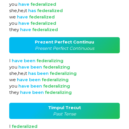
you
have
federalized
she,he,it
has
federalized
we
have
federalized
you
have
federalized
they
have
federalized
Prezent Perfect Continuu
Present Perfect Continuous
I
have
been
federalizing
you
have
been
federalizing
she,he,it
has
been
federalizing
we
have
been
federalizing
you
have
been
federalizing
they
have
been
federalizing
Timpul Trecut
Past Tense
I
federalized