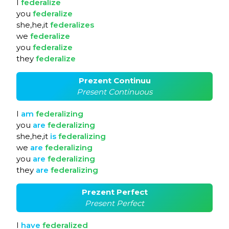
I
federalize
you
federalize
she,he,it
federalizes
we
federalize
you
federalize
they
federalize
Prezent Continuu
Present Continuous
I
am
federalizing
you
are
federalizing
she,he,it
is
federalizing
we
are
federalizing
you
are
federalizing
they
are
federalizing
Prezent Perfect
Present Perfect
I
have
federalized