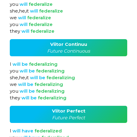
you
will
federalize
she,he,it
will
federalize
we
will
federalize
you
will
federalize
they
will
federalize
Viitor Continuu
Future Continuous
I
will
be
federalizing
you
will
be
federalizing
she,he,it
will
be
federalizing
we
will
be
federalizing
you
will
be
federalizing
they
will
be
federalizing
Viitor Perfect
Future Perfect
I
will
have
federalized