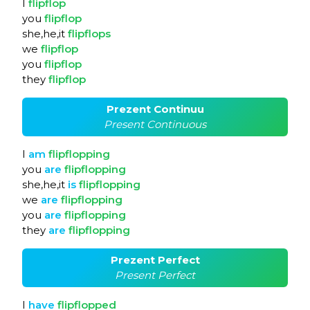
I
flipflop
you
flipflop
she,he,it
flipflops
we
flipflop
you
flipflop
they
flipflop
Prezent Continuu
Present Continuous
I
am
flipflopping
you
are
flipflopping
she,he,it
is
flipflopping
we
are
flipflopping
you
are
flipflopping
they
are
flipflopping
Prezent Perfect
Present Perfect
I
have
flipflopped