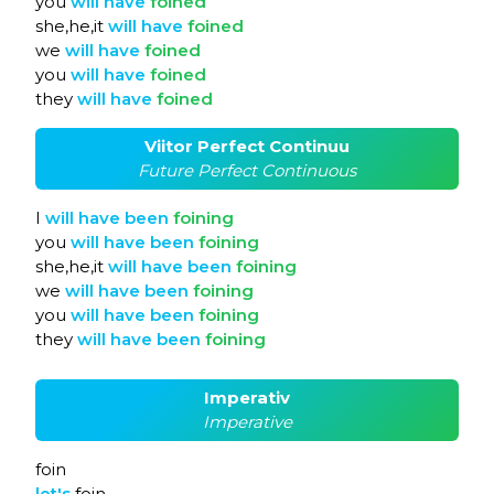
you
will
have
foined
she,he,it
will
have
foined
we
will
have
foined
you
will
have
foined
they
will
have
foined
Viitor Perfect Continuu
Future Perfect Continuous
I
will
have
been
foining
you
will
have
been
foining
she,he,it
will
have
been
foining
we
will
have
been
foining
you
will
have
been
foining
they
will
have
been
foining
Imperativ
Imperative
foin
let's
foin