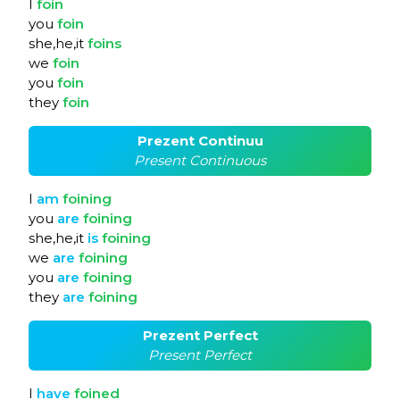
I
foin
you
foin
she,he,it
foins
we
foin
you
foin
they
foin
Prezent Continuu
Present Continuous
I
am
foining
you
are
foining
she,he,it
is
foining
we
are
foining
you
are
foining
they
are
foining
Prezent Perfect
Present Perfect
I
have
foined