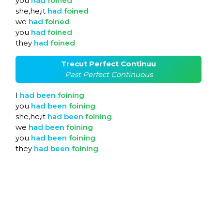
you
had
foined
she,he,it
had
foined
we
had
foined
you
had
foined
they
had
foined
Trecut Perfect Continuu
Past Perfect Continuous
I
had
been
foining
you
had
been
foining
she,he,it
had
been
foining
we
had
been
foining
you
had
been
foining
they
had
been
foining