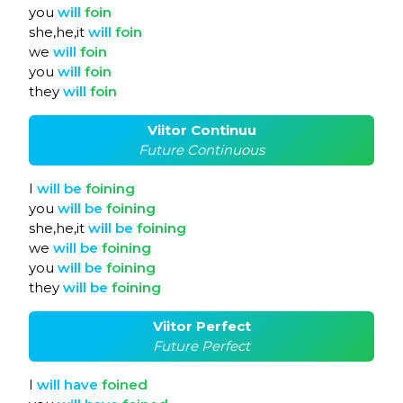
you
will
foin
she,he,it
will
foin
we
will
foin
you
will
foin
they
will
foin
Viitor Continuu
Future Continuous
I
will
be
foining
you
will
be
foining
she,he,it
will
be
foining
we
will
be
foining
you
will
be
foining
they
will
be
foining
Viitor Perfect
Future Perfect
I
will
have
foined