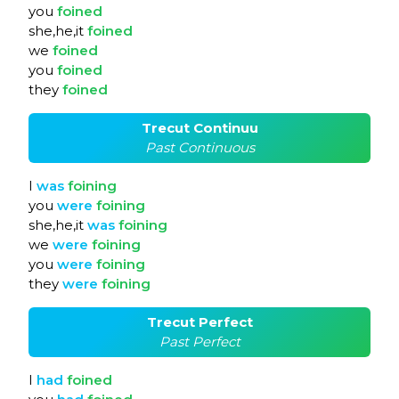
you
foined
she,he,it
foined
we
foined
you
foined
they
foined
Trecut Continuu
Past Continuous
I
was
foining
you
were
foining
she,he,it
was
foining
we
were
foining
you
were
foining
they
were
foining
Trecut Perfect
Past Perfect
I
had
foined