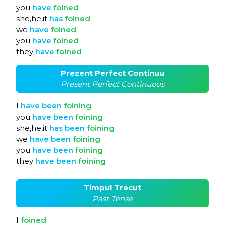
you
have
foined
she,he,it
has
foined
we
have
foined
you
have
foined
they
have
foined
Prezent Perfect Continuu
Present Perfect Continuous
I
have
been
foining
you
have
been
foining
she,he,it
has
been
foining
we
have
been
foining
you
have
been
foining
they
have
been
foining
Timpul Trecut
Past Tense
I
foined