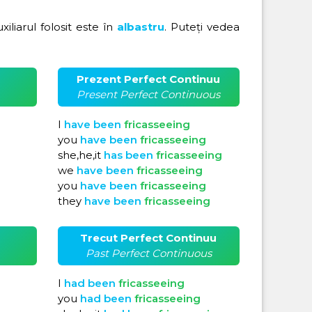
uxiliarul folosit este în
albastru
. Puteți vedea
Prezent Perfect Continuu
Present Perfect Continuous
I
have
been
fricasseeing
you
have
been
fricasseeing
she,he,it
has
been
fricasseeing
we
have
been
fricasseeing
you
have
been
fricasseeing
they
have
been
fricasseeing
Trecut Perfect Continuu
Past Perfect Continuous
I
had
been
fricasseeing
you
had
been
fricasseeing