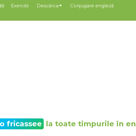
dă
Exerciții
Descărca
Conjugare engleză
to fricassee
la toate timpurile în e