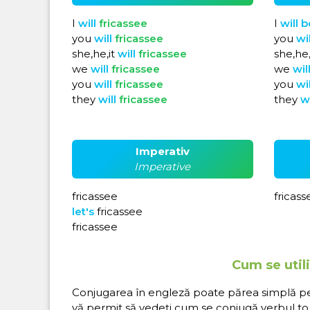
I
will
fricassee
I
will
b
you
will
fricassee
you
wi
she,he,it
will
fricassee
she,he,
we
will
fricassee
we
wil
you
will
fricassee
you
wi
they
will
fricassee
they
w
Imperativ
Imperative
fricassee
fricass
let's
fricassee
fricassee
Cum se utili
Conjugarea în engleză poate părea simplă pe hâ
vă permit să vedeți cum se conjugă verbul to f