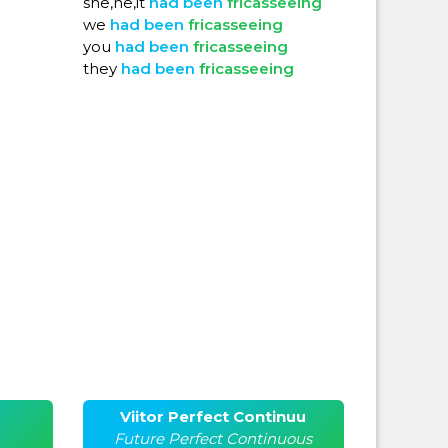
she,he,it
had
been
fricasseeing
we
had
been
fricasseeing
you
had
been
fricasseeing
they
had
been
fricasseeing
Viitor Perfect Continuu
Future Perfect Continuous