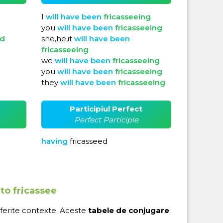
I
will
have
been
fricasseeing
you
will
have
been
fricasseeing
ed
she,he,it
will
have
been
fricasseeing
we
will
have
been
fricasseeing
you
will
have
been
fricasseeing
they
will
have
been
fricasseeing
Participiul Perfect
Perfect Participle
having
fricasseed
 to fricassee
iferite contexte. Aceste
tabele de conjugare