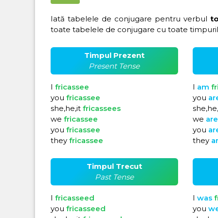
Iată tabelele de conjugare pentru verbul
t
toate tabelele de conjugare cu toate timpuril
Timpul Prezent
Present Tense
I
fricassee
I
am
f
you
fricassee
you
ar
she,he,it
fricassees
she,he,
we
fricassee
we
ar
you
fricassee
you
ar
they
fricassee
they
a
Timpul Trecut
Past Tense
I
fricasseed
I
was
f
you
fricasseed
you
w