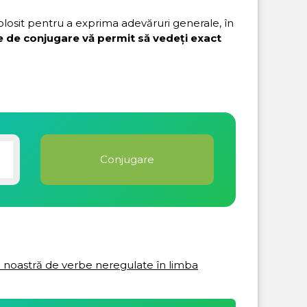
folosit pentru a exprima adevăruri generale, în
e de conjugare vă permit să vedeți exact
ta noastră de verbe neregulate în limba