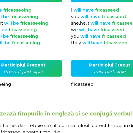
e
fricasseeing
I
will
have
fricasseed
ll
be
fricasseeing
you
will
have
fricasseed
it
will
be
fricasseeing
she,he,it
will
have
fricasse
l
be
fricasseeing
we
will
have
fricasseed
ll
be
fricasseeing
you
will
have
fricasseed
ill
be
fricasseeing
they
will
have
fricasseed
Participiul Prezent
Participiul Trecut
Present participle
Past participle
eeing
fricasseed
zează timpurile în engleză și se conjugă verbul
rtie, dar trebuie să știți cum să folosiți corect timpul în d
ricassee la toate timpurile.