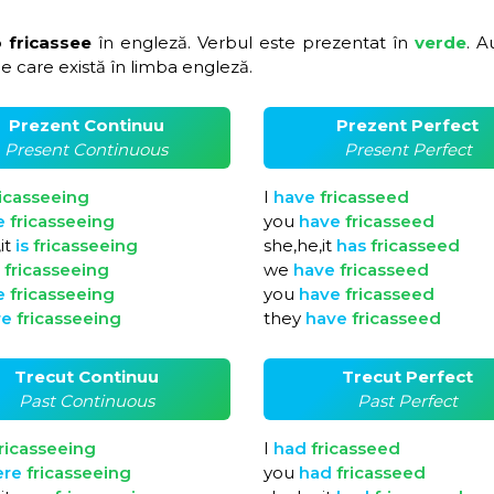
o fricassee
în engleză. Verbul este prezentat în
verde
. A
e care există în limba engleză.
Prezent Continuu
Prezent Perfect
Present Continuous
Present Perfect
ricasseeing
I
have
fricasseed
e
fricasseeing
you
have
fricasseed
it
is
fricasseeing
she,he,it
has
fricasseed
e
fricasseeing
we
have
fricasseed
e
fricasseeing
you
have
fricasseed
re
fricasseeing
they
have
fricasseed
Trecut Continuu
Trecut Perfect
Past Continuous
Past Perfect
ricasseeing
I
had
fricasseed
ere
fricasseeing
you
had
fricasseed