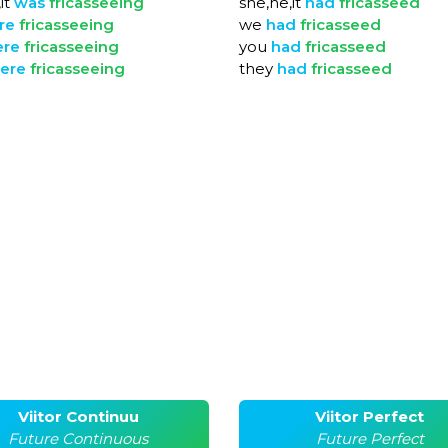
it
was
fricasseeing
she,he,it
had
fricasseed
re
fricasseeing
we
had
fricasseed
ere
fricasseeing
you
had
fricasseed
ere
fricasseeing
they
had
fricasseed
Viitor Continuu
Viitor Perfect
Future Continuous
Future Perfect