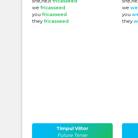
she,he,it
fricasseed
she,he,
we
fricasseed
we
we
you
fricasseed
you
w
they
fricasseed
they
w
Timpul Viitor
Future Tense