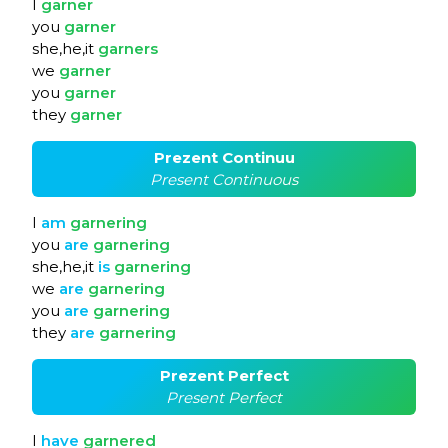
I
garner
you
garner
she,he,it
garners
we
garner
you
garner
they
garner
Prezent Continuu
Present Continuous
I
am
garnering
you
are
garnering
she,he,it
is
garnering
we
are
garnering
you
are
garnering
they
are
garnering
Prezent Perfect
Present Perfect
I
have
garnered