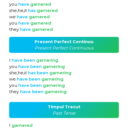
you
have
garnered
she,he,it
has
garnered
we
have
garnered
you
have
garnered
they
have
garnered
Prezent Perfect Continuu
Present Perfect Continuous
I
have
been
garnering
you
have
been
garnering
she,he,it
has
been
garnering
we
have
been
garnering
you
have
been
garnering
they
have
been
garnering
Timpul Trecut
Past Tense
I
garnered