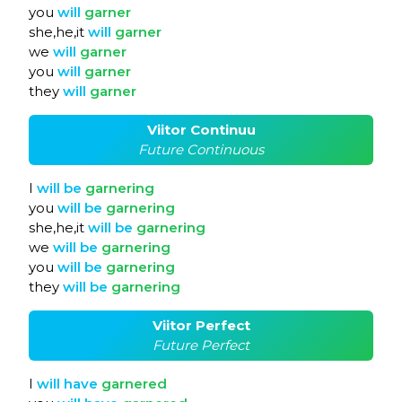
you
will
garner
she,he,it
will
garner
we
will
garner
you
will
garner
they
will
garner
Viitor Continuu
Future Continuous
I
will
be
garnering
you
will
be
garnering
she,he,it
will
be
garnering
we
will
be
garnering
you
will
be
garnering
they
will
be
garnering
Viitor Perfect
Future Perfect
I
will
have
garnered