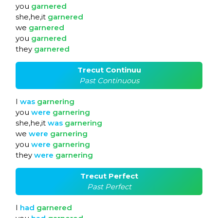
you
garnered
she,he,it
garnered
we
garnered
you
garnered
they
garnered
Trecut Continuu
Past Continuous
I
was
garnering
you
were
garnering
she,he,it
was
garnering
we
were
garnering
you
were
garnering
they
were
garnering
Trecut Perfect
Past Perfect
I
had
garnered