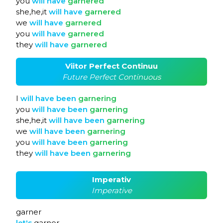
you
will
have
garnered
she,he,it
will
have
garnered
we
will
have
garnered
you
will
have
garnered
they
will
have
garnered
Viitor Perfect Continuu
Future Perfect Continuous
I
will
have
been
garnering
you
will
have
been
garnering
she,he,it
will
have
been
garnering
we
will
have
been
garnering
you
will
have
been
garnering
they
will
have
been
garnering
Imperativ
Imperative
garner
let's
garner