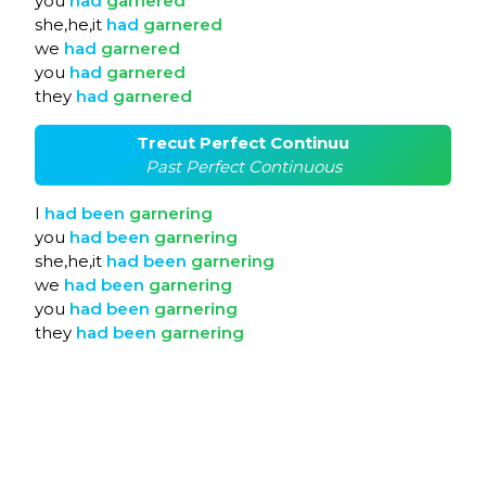
you
had
garnered
she,he,it
had
garnered
we
had
garnered
you
had
garnered
they
had
garnered
Trecut Perfect Continuu
Past Perfect Continuous
I
had
been
garnering
you
had
been
garnering
she,he,it
had
been
garnering
we
had
been
garnering
you
had
been
garnering
they
had
been
garnering