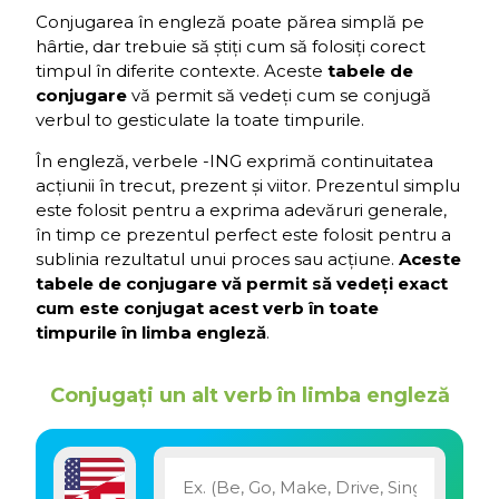
Conjugarea în engleză poate părea simplă pe
hârtie, dar trebuie să știți cum să folosiți corect
timpul în diferite contexte. Aceste
tabele de
conjugare
vă permit să vedeți cum se conjugă
verbul to gesticulate la toate timpurile.
În engleză, verbele -ING exprimă continuitatea
acțiunii în trecut, prezent și viitor. Prezentul simplu
este folosit pentru a exprima adevăruri generale,
în timp ce prezentul perfect este folosit pentru a
sublinia rezultatul unui proces sau acțiune.
Aceste
tabele de conjugare vă permit să vedeți exact
cum este conjugat acest verb în toate
timpurile în limba engleză
.
Conjugați un alt verb în limba engleză