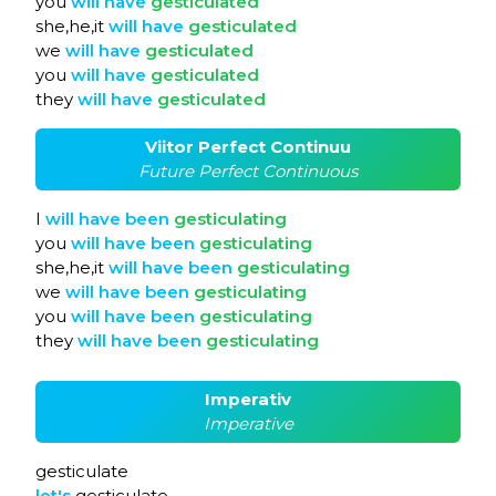
you
will
have
gesticulated
she,he,it
will
have
gesticulated
we
will
have
gesticulated
you
will
have
gesticulated
they
will
have
gesticulated
Viitor Perfect Continuu
Future Perfect Continuous
I
will
have
been
gesticulating
you
will
have
been
gesticulating
she,he,it
will
have
been
gesticulating
we
will
have
been
gesticulating
you
will
have
been
gesticulating
they
will
have
been
gesticulating
Imperativ
Imperative
gesticulate
let's
gesticulate