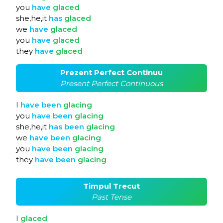
you
have
glaced
she,he,it
has
glaced
we
have
glaced
you
have
glaced
they
have
glaced
Prezent Perfect Continuu
Present Perfect Continuous
I
have
been
glacing
you
have
been
glacing
she,he,it
has
been
glacing
we
have
been
glacing
you
have
been
glacing
they
have
been
glacing
Timpul Trecut
Past Tense
I
glaced