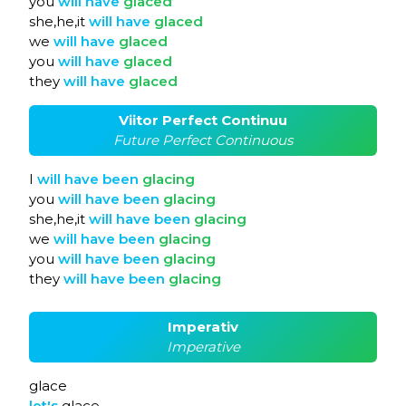
you
will
have
glaced
she,he,it
will
have
glaced
we
will
have
glaced
you
will
have
glaced
they
will
have
glaced
Viitor Perfect Continuu
Future Perfect Continuous
I
will
have
been
glacing
you
will
have
been
glacing
she,he,it
will
have
been
glacing
we
will
have
been
glacing
you
will
have
been
glacing
they
will
have
been
glacing
Imperativ
Imperative
glace
let's
glace