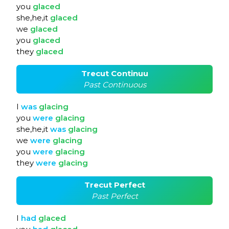
you
glaced
she,he,it
glaced
we
glaced
you
glaced
they
glaced
Trecut Continuu
Past Continuous
I
was
glacing
you
were
glacing
she,he,it
was
glacing
we
were
glacing
you
were
glacing
they
were
glacing
Trecut Perfect
Past Perfect
I
had
glaced