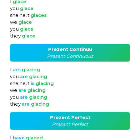
I
glace
you
glace
she,he,it
glaces
we
glace
you
glace
they
glace
Prezent Continuu
Present Continuous
I
am
glacing
you
are
glacing
she,he,it
is
glacing
we
are
glacing
you
are
glacing
they
are
glacing
Prezent Perfect
Present Perfect
I
have
glaced