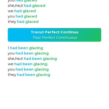
you
had
glaced
she,he,it
had
glaced
we
had
glaced
you
had
glaced
they
had
glaced
Trecut Perfect Continuu
Past Perfect Continuous
I
had
been
glacing
you
had
been
glacing
she,he,it
had
been
glacing
we
had
been
glacing
you
had
been
glacing
they
had
been
glacing