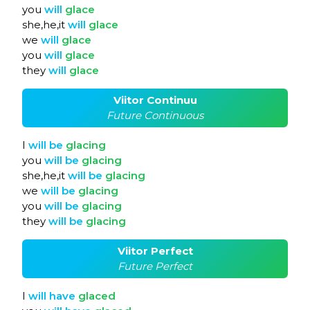
you
will
glace
she,he,it
will
glace
we
will
glace
you
will
glace
they
will
glace
Viitor Continuu
Future Continuous
I
will
be
glacing
you
will
be
glacing
she,he,it
will
be
glacing
we
will
be
glacing
you
will
be
glacing
they
will
be
glacing
Viitor Perfect
Future Perfect
I
will
have
glaced