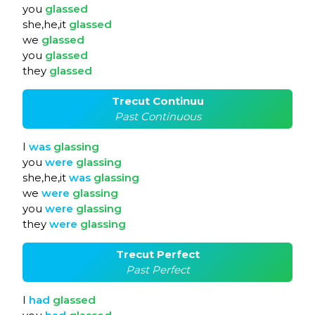
you
glassed
she,he,it
glassed
we
glassed
you
glassed
they
glassed
Trecut Continuu
Past Continuous
I
was
glassing
you
were
glassing
she,he,it
was
glassing
we
were
glassing
you
were
glassing
they
were
glassing
Trecut Perfect
Past Perfect
I
had
glassed