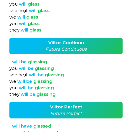
you
will
glass
she,he,it
will
glass
we
will
glass
you
will
glass
they
will
glass
Viitor Continuu
Future Continuous
I
will
be
glassing
you
will
be
glassing
she,he,it
will
be
glassing
we
will
be
glassing
you
will
be
glassing
they
will
be
glassing
Viitor Perfect
Future Perfect
I
will
have
glassed