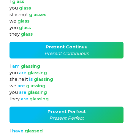
I
glass
you
glass
she,he,it
glasses
we
glass
you
glass
they
glass
Prezent Continuu
Present Continuous
I
am
glassing
you
are
glassing
she,he,it
is
glassing
we
are
glassing
you
are
glassing
they
are
glassing
Prezent Perfect
Present Perfect
I
have
glassed