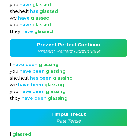
you
have
glassed
she,he,it
has
glassed
we
have
glassed
you
have
glassed
they
have
glassed
Prezent Perfect Continuu
Present Perfect Continuous
I
have
been
glassing
you
have
been
glassing
she,he,it
has
been
glassing
we
have
been
glassing
you
have
been
glassing
they
have
been
glassing
Timpul Trecut
Past Tense
I
glassed