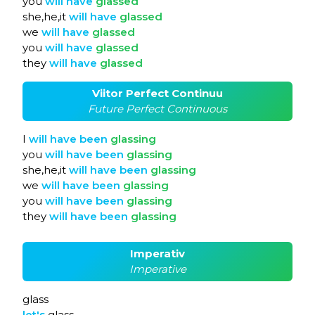
you
will
have
glassed
she,he,it
will
have
glassed
we
will
have
glassed
you
will
have
glassed
they
will
have
glassed
Viitor Perfect Continuu
Future Perfect Continuous
I
will
have
been
glassing
you
will
have
been
glassing
she,he,it
will
have
been
glassing
we
will
have
been
glassing
you
will
have
been
glassing
they
will
have
been
glassing
Imperativ
Imperative
glass
let's
glass