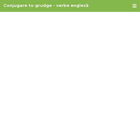
Conjugare to grudge - verbe engleză