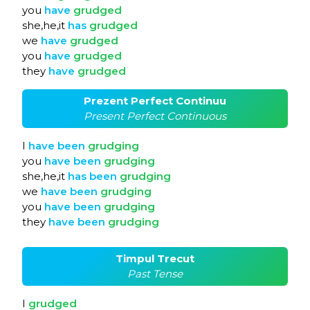
you
have
grudged
she,he,it
has
grudged
we
have
grudged
you
have
grudged
they
have
grudged
Prezent Perfect Continuu
Present Perfect Continuous
I
have
been
grudging
you
have
been
grudging
she,he,it
has
been
grudging
we
have
been
grudging
you
have
been
grudging
they
have
been
grudging
Timpul Trecut
Past Tense
I
grudged