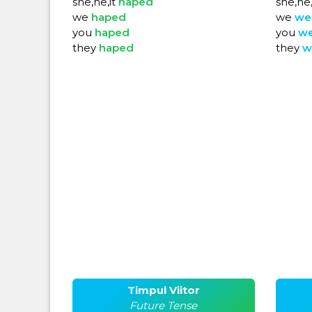
she,he,it
haped
she,he,
we
haped
we
we
you
haped
you
w
they
haped
they
w
Timpul Viitor
Future Tense