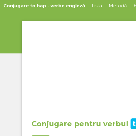
Conjugare to hap - verbe engleză
Lista
Metodă
E
Conjugare pentru verbul