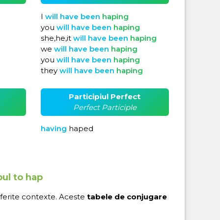
I
will
have
been
haping
you
will
have
been
haping
she,he,it
will
have
been
haping
we
will
have
been
haping
you
will
have
been
haping
they
will
have
been
haping
Participiul Perfect
Perfect Participle
having
haped
bul to hap
iferite contexte. Aceste
tabele de conjugare