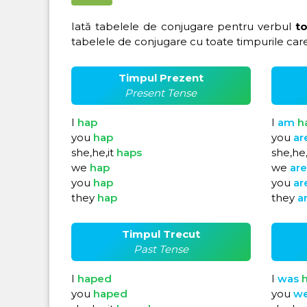
Iată tabelele de conjugare pentru verbul
t
tabelele de conjugare cu toate timpurile care
Timpul Prezent
Present Tense
I
hap
I
am
h
you
hap
you
ar
she,he,it
haps
she,he,
we
hap
we
ar
you
hap
you
ar
they
hap
they
a
Timpul Trecut
Past Tense
I
haped
I
was
you
haped
you
w