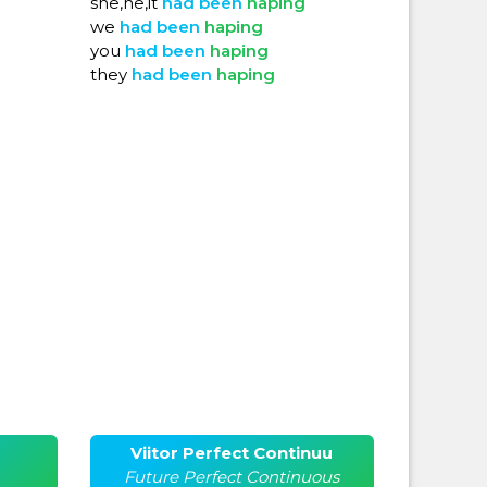
she,he,it
had
been
haping
we
had
been
haping
you
had
been
haping
they
had
been
haping
Viitor Perfect Continuu
Future Perfect Continuous