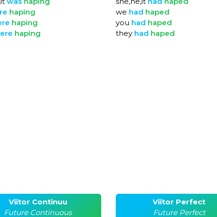
it
was
haping
she,he,it
had
haped
re
haping
we
had
haped
ere
haping
you
had
haped
ere
haping
they
had
haped
Viitor Continuu
Viitor Perfect
Future Continuous
Future Perfect