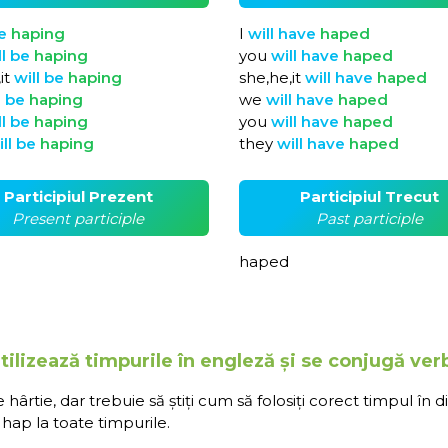
e
haping
I
will
have
haped
ll
be
haping
you
will
have
haped
it
will
be
haping
she,he,it
will
have
haped
l
be
haping
we
will
have
haped
ll
be
haping
you
will
have
haped
ill
be
haping
they
will
have
haped
Participiul Prezent
Participiul Trecut
Present participle
Past participle
g
haped
ilizează timpurile în engleză și se conjugă ver
rtie, dar trebuie să știți cum să folosiți corect timpul în d
hap la toate timpurile.