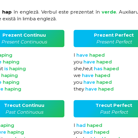
o hap
în engleză. Verbul este prezentat în
verde
. Auxiliar
 există în limba engleză.
Prezent Continuu
Prezent Perfect
Present Continuous
Present Perfect
aping
I
have
haped
e
haping
you
have
haped
it
is
haping
she,he,it
has
haped
e
haping
we
have
haped
e
haping
you
have
haped
re
haping
they
have
haped
Trecut Continuu
Trecut Perfect
Past Continuous
Past Perfect
haping
I
had
haped
ere
haping
you
had
haped