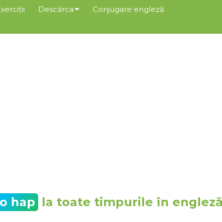
xerciții
Descărca
Conjugare engleză
to hap
la toate timpurile în englez