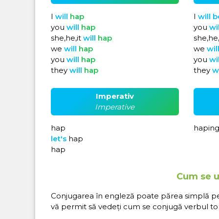
I
will
hap
I
will
b
you
will
hap
you
wi
she,he,it
will
hap
she,he,
we
will
hap
we
wil
you
will
hap
you
wi
they
will
hap
they
w
Imperativ
Imperative
hap
hapin
let's
hap
hap
Cum se ut
Conjugarea în engleză poate părea simplă pe hâ
vă permit să vedeți cum se conjugă verbul to 