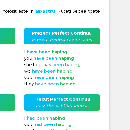
ul folosit este în
albastru
. Puteți vedea toate
Prezent Perfect Continuu
Present Perfect Continuous
I
have
been
haping
you
have
been
haping
she,he,it
has
been
haping
we
have
been
haping
you
have
been
haping
they
have
been
haping
Trecut Perfect Continuu
Past Perfect Continuous
I
had
been
haping
you
had
been
haping